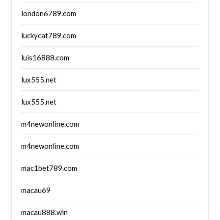
london6789.com
luckycat789.com
luis16888.com
lux555.net
lux555.net
m4newonline.com
m4newonline.com
mac1bet789.com
macau69
macau888.win