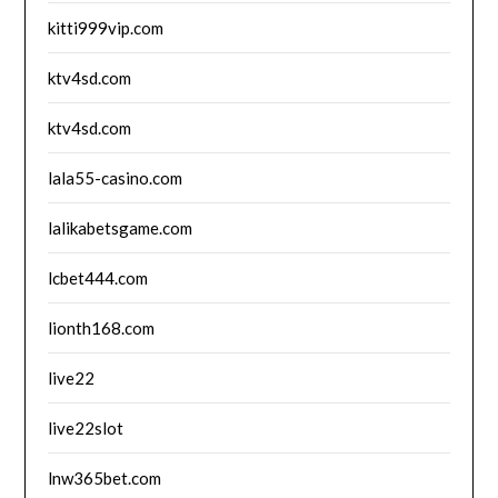
kitti999vip.com
ktv4sd.com
ktv4sd.com
lala55-casino.com
lalikabetsgame.com
lcbet444.com
lionth168.com
live22
live22slot
lnw365bet.com