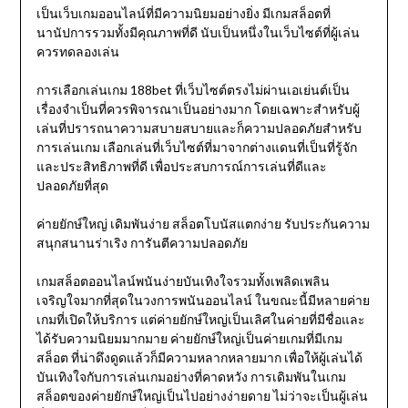
เป็นเว็บเกมออนไลน์ที่มีความนิยมอย่างยิ่ง มีเกมสล็อตที่
นานัปการรวมทั้งมีคุณภาพที่ดี นับเป็นหนึ่งในเว็บไซต์ที่ผู้เล่น
ควรทดลองเล่น
การเลือกเล่นเกม 188bet ที่เว็บไซต์ตรงไม่ผ่านเอเย่นต์เป็น
เรื่องจำเป็นที่ควรพิจารณาเป็นอย่างมาก โดยเฉพาะสำหรับผู้
เล่นที่ปรารถนาความสบายสบายและก็ความปลอดภัยสำหรับ
การเล่นเกม เลือกเล่นที่เว็บไซต์ที่มาจากต่างแดนที่เป็นที่รู้จัก
และประสิทธิภาพที่ดี เพื่อประสบการณ์การเล่นที่ดีและ
ปลอดภัยที่สุด
ค่ายยักษ์ใหญ่ เดิมพันง่าย สล็อตโบนัสแตกง่าย รับประกันความ
สนุกสนานร่าเริง การันตีความปลอดภัย
เกมสล็อตออนไลน์พนันง่ายบันเทิงใจรวมทั้งเพลิดเพลิน
เจริญใจมากที่สุดในวงการพนันออนไลน์ ในขณะนี้มีหลายค่าย
เกมที่เปิดให้บริการ แต่ค่ายยักษ์ใหญ่เป็นเลิศในค่ายที่มีชื่อและ
ได้รับความนิยมมากมาย ค่ายยักษ์ใหญ่เป็นค่ายเกมที่มีเกม
สล็อต ที่น่าดึงดูดแล้วก็มีความหลากหลายมาก เพื่อให้ผู้เล่นได้
บันเทิงใจกับการเล่นเกมอย่างที่คาดหวัง การเดิมพันในเกม
สล็อตของค่ายยักษ์ใหญ่เป็นไปอย่างง่ายดาย ไม่ว่าจะเป็นผู้เล่น