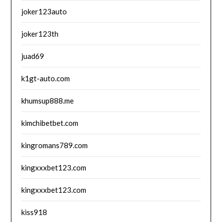
joker123auto
joker123th
juad69
k1gt-auto.com
khumsup888.me
kimchibetbet.com
kingromans789.com
kingxxxbet123.com
kingxxxbet123.com
kiss918