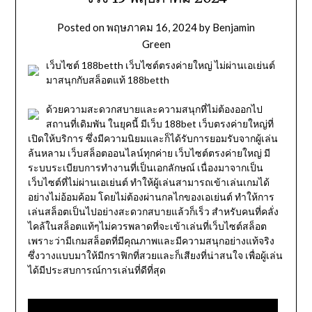
Posted on
พฤษภาคม 16, 2024
by
Benjamin
Green
เว็บไซต์ 188betth เว็บไซต์ตรงค่ายใหญ่ ไม่ผ่านเอเย่นต์
มาสนุกกับสล็อตแท้ 188betth
ด้วยความสะดวกสบายและความสนุกที่ไม่ต้องออกไป
สถานที่เดิมพัน ในยุคนี้ มีเว็บ 188bet เว็บตรงค่ายใหญ่ที่
เปิดให้บริการ ซึ่งมีความนิยมและก็ได้รับการยอมรับจากผู้เล่น
ล้นหลาม เว็บสล็อตออนไลน์ทุกค่าย เว็บไซต์ตรงค่ายใหญ่ มี
ระบบระเบียบการทำงานที่เป็นเอกลักษณ์ เนื่องมาจากเป็น
เว็บไซต์ที่ไม่ผ่านเอเย่นต์ ทำให้ผู้เล่นสามารถเข้าเล่นเกมได้
อย่างไม่อ้อมค้อม โดยไม่ต้องผ่านกลไกของเอเย่นต์ ทำให้การ
เล่นสล็อตเป็นไปอย่างสะดวกสบายแล้วก็เร็ว สำหรับคนที่คลั่ง
ไคล้ในสล็อตแท้ๆไม่ควรพลาดที่จะเข้าเล่นที่เว็บไซต์สล็อต
เพราะว่ามีเกมสล็อตที่มีคุณภาพและมีความสนุกอย่างแท้จริง
ซึ่งวางแบบมาให้มีกราฟิกที่สวยและก็เสียงที่น่าสนใจ เพื่อผู้เล่น
ได้มีประสบการณ์การเล่นที่ดีที่สุด