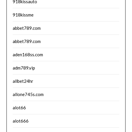
918kissauto
918kissme
abbet789.com
abbet789.com
aden168ss.com
adm789.vip
allbet24hr
allone745s.com
alot66
alot666