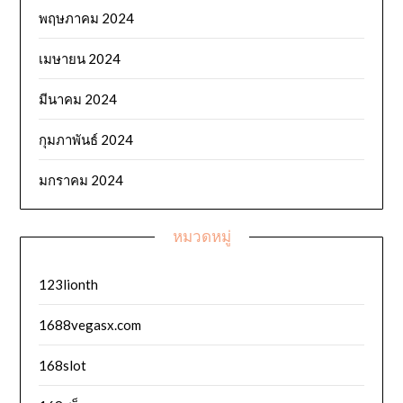
พฤษภาคม 2024
เมษายน 2024
มีนาคม 2024
กุมภาพันธ์ 2024
มกราคม 2024
หมวดหมู่
123lionth
1688vegasx.com
168slot