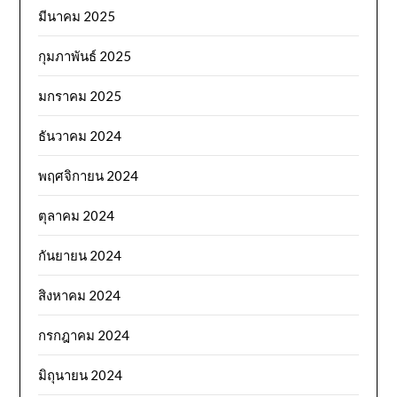
มีนาคม 2025
กุมภาพันธ์ 2025
มกราคม 2025
ธันวาคม 2024
พฤศจิกายน 2024
ตุลาคม 2024
กันยายน 2024
สิงหาคม 2024
กรกฎาคม 2024
มิถุนายน 2024