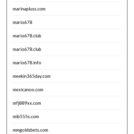
marinapluss.com
mario678
mario678.club
mario678.club
mario678.info
meekin365day.com
mexicanoo.com
mfj889xx.com
mib555s.com
mmgoldsbets.com