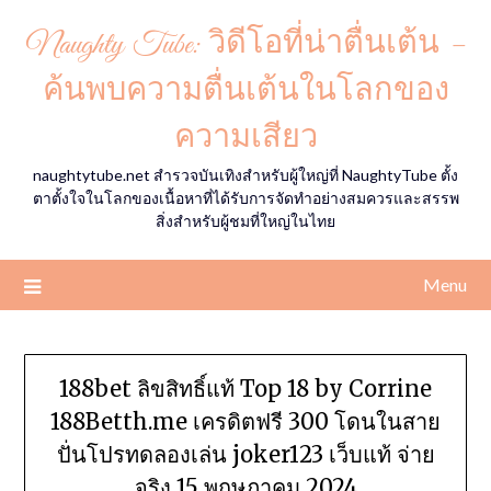
Skip
Naughty Tube: วิดีโอที่น่าตื่นเต้น –
to
content
ค้นพบความตื่นเต้นในโลกของ
ความเสียว
naughtytube.net สำรวจบันเทิงสำหรับผู้ใหญ่ที่ NaughtyTube ตั้ง
ตาตั้งใจในโลกของเนื้อหาที่ได้รับการจัดทำอย่างสมควรและสรรพ
สิ่งสำหรับผู้ชมที่ใหญ่ในไทย
Menu
188bet ลิขสิทธิ์แท้ Top 18 by Corrine
188Betth.me เครดิตฟรี 300 โดนในสาย
ปั่นโปรทดลองเล่น joker123 เว็บแท้ จ่าย
จริง 15 พฤษภาคม 2024