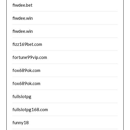
fiwdee.bet
fiwdee.win
fiwdee.win
fizz169bet.com
fortune99vip.com
fox689ok.com
fox689ok.com
fullslotpg
fullslotpg168.com
funny18