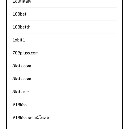
168สล็อต
188bet
188betth
1xbit1
789pluss.com
8lots.com
8lots.com
8lots.me
918kiss
918kiss ดาวน์โหลด