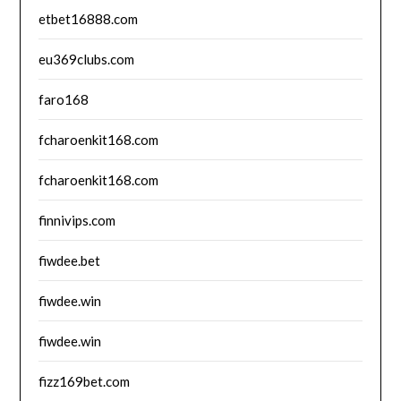
etbet16888.com
eu369clubs.com
faro168
fcharoenkit168.com
fcharoenkit168.com
finnivips.com
fiwdee.bet
fiwdee.win
fiwdee.win
fizz169bet.com