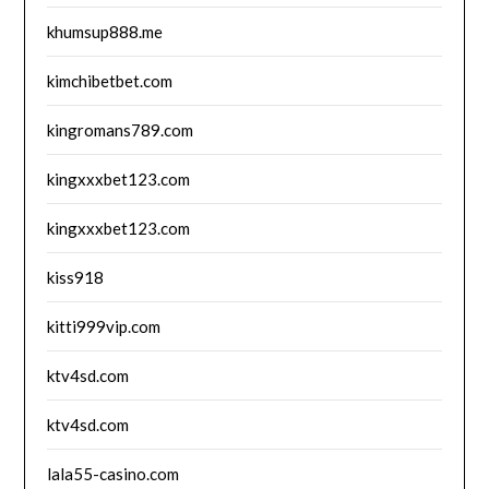
khumsup888.me
kimchibetbet.com
kingromans789.com
kingxxxbet123.com
kingxxxbet123.com
kiss918
kitti999vip.com
ktv4sd.com
ktv4sd.com
lala55-casino.com