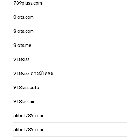
789pluss.com
8lots.com
8lots.com
8lots.me
918kiss
918kiss ดาวน์โหลด
918kissauto
918kissme
abbet789.com
abbet789.com