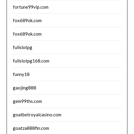
fortune99vip.com
fox689ok.com
fox689ok.com
fullslotpg
fullslotpg168.com
funny18
gaojing888
gem99ths.com
goatbetroyalcasino.com
goatza888fin.com