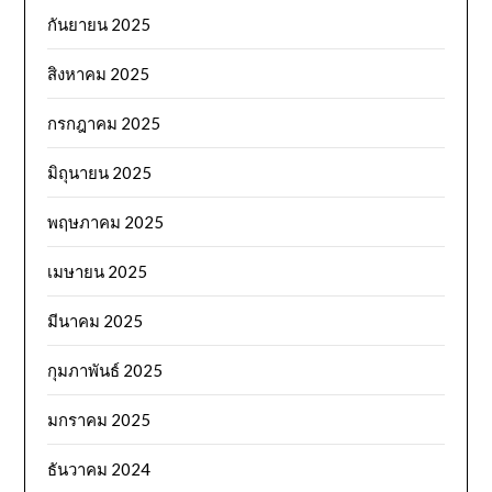
กันยายน 2025
สิงหาคม 2025
กรกฎาคม 2025
มิถุนายน 2025
พฤษภาคม 2025
เมษายน 2025
มีนาคม 2025
กุมภาพันธ์ 2025
มกราคม 2025
ธันวาคม 2024