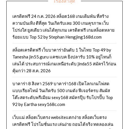
เรื่องล่าสุด
เครดิตฟรี 24 ก.ค. 2026 สล็อต168 เกมเดิมพัน ที่สร้าง
ความบันเทิง ดีที่สุด วันเกิดรับเลย 300 เกมคุรภาพ เว็บ
โปร่งใส ยูสเดียว เล่นได้ทุกเกม เครดิตฟรี เกมสล็อตหลาย
ร้อยแบบ Top 52 by Stephan Hengjing168d.com
สล็อตเครดิตฟรี เว็บบาคาร่าอันดับ 1 ในไทย Top 49 by
Tanesha jin55.guru แคชแบค ยิงปลารับ 10% อยู่ไหนก็
เล่นได้ ประสบการณ์เกมเหนือระดับ jinda55 สมัครไว้ก่อน
คุ้มกว่า 28 ส.ค. 2026
บาคาร่า 8 สิงหา 2569 บาคาร่า168 เปิดโลกเกมไพ่สด
แบบเรียลไทม์ วันเกิดรับ 500 เกมดัง ฟีเจอร์ครบ สัมผัส
โต๊ะสดระดับพรีเมียม sexy168 สมัครปุ๊บ รับโปรปั๊บ Top
92 by Eartha sexy168c.com
เว็บแม่ สล็อตเว็บตรง websiteแตกง่าย สล็อตเว็บตรง
เครดิตฟรี โปรโมชั่นแรง เล่นง่าย ถอนได้จริง ทดลองเล่น