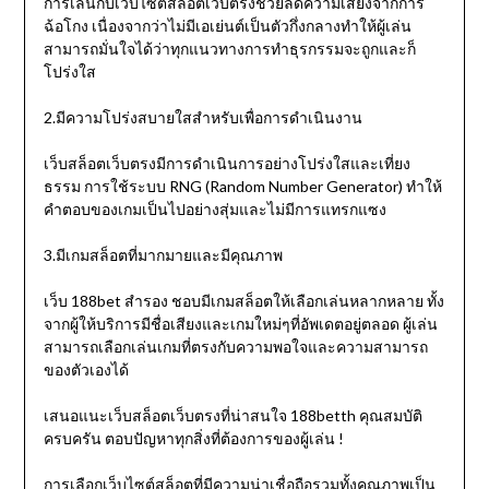
การเล่นกับเว็บไซต์สล็อตเว็บตรงช่วยลดความเสี่ยงจากการ
ฉ้อโกง เนื่องจากว่าไม่มีเอเย่นต์เป็นตัวกึ่งกลางทำให้ผู้เล่น
สามารถมั่นใจได้ว่าทุกแนวทางการทำธุรกรรมจะถูกและก็
โปร่งใส
2.มีความโปร่งสบายใสสำหรับเพื่อการดำเนินงาน
เว็บสล็อตเว็บตรงมีการดำเนินการอย่างโปร่งใสและเที่ยง
ธรรม การใช้ระบบ RNG (Random Number Generator) ทำให้
คำตอบของเกมเป็นไปอย่างสุ่มและไม่มีการแทรกแซง
3.มีเกมสล็อตที่มากมายและมีคุณภาพ
เว็บ 188bet สํารอง ชอบมีเกมสล็อตให้เลือกเล่นหลากหลาย ทั้ง
จากผู้ให้บริการมีชื่อเสียงและเกมใหม่ๆที่อัพเดตอยู่ตลอด ผู้เล่น
สามารถเลือกเล่นเกมที่ตรงกับความพอใจและความสามารถ
ของตัวเองได้
เสนอแนะเว็บสล็อตเว็บตรงที่น่าสนใจ 188betth คุณสมบัติ
ครบครัน ตอบปัญหาทุกสิ่งที่ต้องการของผู้เล่น !
การเลือกเว็บไซต์สล็อตที่มีความน่าเชื่อถือรวมทั้งคุณภาพเป็น