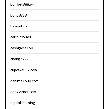
bombet888.win
bonus888
bwvip4.com
carlo999.net
cashgame168
chang7777
cupcake88x.com
daruma1688.com
dgb222hot.com
digital learning