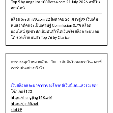
Top 5 by Angelita 188Bets4.com 21 July 2026 คาสิโน
ออนไลน์
สล็อต Sretthi99.com 22 สิงหาคม 26 เศรษฐี99 เว็บเดิม
พันแรกที่คนจะเป็นเศรษฐี Commission 0.7% สล็อต
ออนไลน์ สุดซ่า นักเดิมพันรีวิวได้เงินจริง สล็อต ระบบ ออ
โต้ รวดเร็วแม่นยำ Top 76 by Clarice
การบรรลุเป้าหมายมักมากับการตัดสินใจของเราในเวลาที่
เรารับมันอย่างจริงใจ
เว็บสล็อตและบาคาร่าของโครตดีเว็บนี้เล่นแล้วรวยจัดๆ
โจ๊กเกอร์123
https://hengjing168.wiki
https://jin55.net
slot99