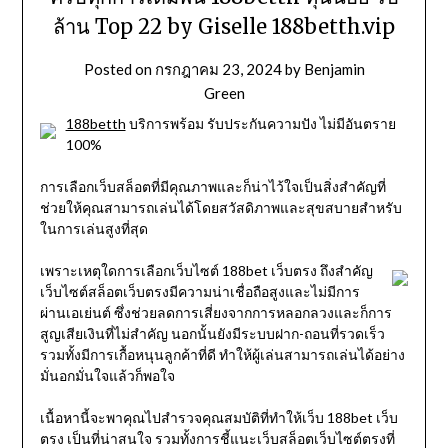
ล้าน Top 22 by Giselle 188betth.vip
Posted on
กรกฎาคม 23, 2024
by
Benjamin
Green
188betth
บริการพร้อม รับประกันความปัง ไม่มีอันตราย
100%
การเลือกเว็บสล็อตที่มีคุณภาพและก็น่าไว้ใจเป็นสิ่งสำคัญที่
ช่วยให้คุณสามารถเล่นได้โดยสวัสดิภาพและสุขสบายสำหรับ
ในการเล่นสูงที่สุด
เพราะเหตุใดการเลือกเว็บไซต์ 188bet เว็บตรง ถึงสำคัญ
เว็บไซต์สล็อตเว็บตรงมีความน่าเชื่อถือสูงและไม่มีการ
ผ่านเอเย่นต์ ซึ่งช่วยลดการเสี่ยงจากการหลอกลวงและก็การ
สูญเสียเงินที่ไม่สำคัญ นอกนั้นยังมีระบบฝาก-ถอนที่รวดเร็ว
รวมทั้งมีการเกื้อหนุนลูกค้าที่ดี ทำให้ผู้เล่นสามารถเล่นได้อย่าง
มั่นอกมั่นใจแล้วก็พอใจ
เนื้อหานี้จะพาคุณไปสำรวจคุณสมบัติที่ทำให้เว็บ 188bet เว็บ
ตรง เป็นที่น่าสนใจ รวมทั้งการชี้แนะเว็บสล็อตเว็บไซต์ตรงที่