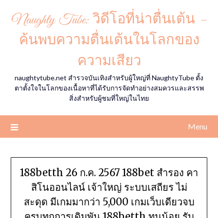
Skip
Naughty Tube: วิดีโอที่น่าตื่นเต้น –
to
content
ค้นพบความตื่นเต้นในโลกของ
ความเสียว
naughtytube.net สำรวจบันเทิงสำหรับผู้ใหญ่ที่ NaughtyTube ตั้ง
ตาตั้งใจในโลกของเนื้อหาที่ได้รับการจัดทำอย่างสมควรและสรรพ
สิ่งสำหรับผู้ชมที่ใหญ่ในไทย
Menu
188betth 26 ก.ค. 2567 188bet สํารอง คา
สิโนออนไลน์ เจ้าใหญ่ ระบบเสถียร ไม่
สะดุด มีเกมมากว่า 5,000 เกมเว็บเดียวจบ
ครบทุกการเดิมพัน 188betth ทุนน้อย รับ