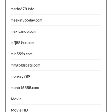
mario678.info
meekin365day.com
mexicanoo.com
mfj889xx.com
mib555s.com
mmgoldsbets.com
monkey789
mono16888.com
Movie
Movie HD