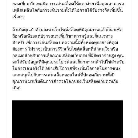
ยอดเยี่ยม กับเทคนิคการเล่นสล็อตให้แตกง่าย เพื่อคุณสามารถ
เพลิดเพลินใจกับการเล่นรวมทั้งได้โอกาสได้รับรางวัลเพิ่มขึ้น
เรื่อยๆ
ถ้าเกิดคุณกำลังมองหาเว็บไซต์สล็อตที่มีคุณภาพแล้วก็น่าเชื่อ
ถือ หรือเพียงแต่ปรารถนาเพิ่มวิชาความรู้และก็แนวทาง
สำหรับเพื่อการเล่นสล็อต บทความนี้มีทั้งหมดทุกอย่างที่คุณ
ต้องการ ไม่ว่าจะเป็นการรีวิวเว็บไซต์สล็อตที่น่าสนใจ หรือ
กลเม็ดสำหรับการเลือกเกม สล็อตเว็บตรง ที่มีอัตราจ่ายสูง คุณ
จะได้รับข้อมูลที่มีคุณประโยชน์และก็สามารถนำไปใช้สำหรับ
ในการเล่นจริงได้ อย่าเสียโอกาสที่จะเพิ่มโอกาสในการชนะ
และสนุกไปกับการเล่นสล็อตออนไลน์ที่ปลอดภัยรวมทั้งมี
คุณภาพ มาเริ่มต้นการสำรวจโลกของเว็บสล็อตเว็บตรงกัน
เถิด!