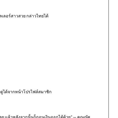
ลเลอร์สาวสวย กล่าวไทยได้
ดูได้จากหน้าโปรไฟล์สมาชิก
เลย แล้วหลังจากนั้นก็ถอนเงินออกได้ด้วย” — คุณณัฐ,