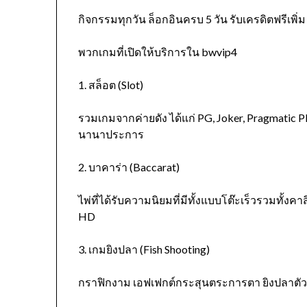
กิจกรรมทุกวัน ล็อกอินครบ 5 วัน รับเครดิตฟรีเพิ่
พวกเกมที่เปิดให้บริการใน bwvip4
1. สล็อต (Slot)
รวมเกมจากค่ายดัง ได้แก่ PG, Joker, Pragmatic Pl
นานาประการ
2. บาคาร่า (Baccarat)
ไพ่ที่ได้รับความนิยมที่มีทั้งแบบโต๊ะเร็วรวมทั้
HD
3. เกมยิงปลา (Fish Shooting)
กราฟิกงาม เอฟเฟกต์กระสุนตระการตา ยิงปลาตัวใ