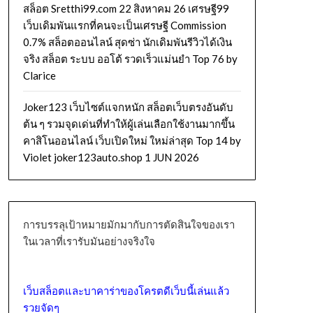
สล็อต Sretthi99.com 22 สิงหาคม 26 เศรษฐี99
เว็บเดิมพันแรกที่คนจะเป็นเศรษฐี Commission
0.7% สล็อตออนไลน์ สุดซ่า นักเดิมพันรีวิวได้เงิน
จริง สล็อต ระบบ ออโต้ รวดเร็วแม่นยำ Top 76 by
Clarice
Joker123 เว็บไซต์แจกหนัก สล็อตเว็บตรงอันดับ
ต้น ๆ รวมจุดเด่นที่ทำให้ผู้เล่นเลือกใช้งานมากขึ้น
คาสิโนออนไลน์ เว็บเปิดใหม่ ใหม่ล่าสุด Top 14 by
Violet joker123auto.shop 1 JUN 2026
การบรรลุเป้าหมายมักมากับการตัดสินใจของเรา
ในเวลาที่เรารับมันอย่างจริงใจ
เว็บสล็อตและบาคาร่าของโครตดีเว็บนี้เล่นแล้ว
รวยจัดๆ