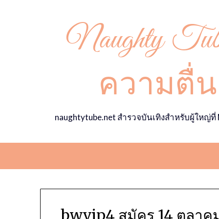
Skip
to
Naughty Tube
content
ความตื่
naughtytube.net สำรวจบันเทิงสำหรับผู้ใหญ่ที
bwvip4 สมัคร 14 ตุลาค