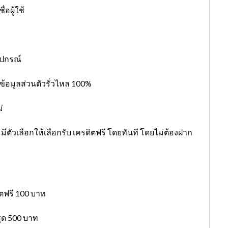
อผู้ใช้
ุปกรณ์
ข้อมูลส่วนตัวรั่วไหล 100%
่
ีตัวเลือกให้เลือกรับ เครดิตฟรี โดยทันที โดยไม่ต้องฝาก
ตฟรี 100 บาท
ุด 500 บาท