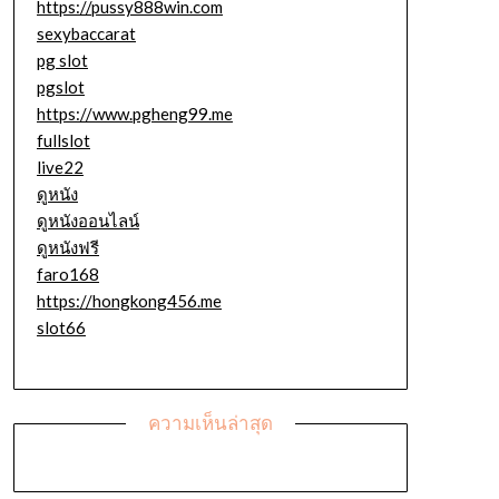
https://pussy888win.com
sexybaccarat
pg slot
pgslot
https://www.pgheng99.me
fullslot
live22
ดูหนัง
ดูหนังออนไลน์
ดูหนังฟรี
faro168
https://hongkong456.me
slot66
ความเห็นล่าสุด