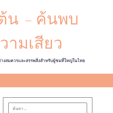
นเต้น – ค้นพบ
วามเสียว
อย่างสมควรและสรรพสิ่งสำหรับผู้ชมที่ใหญ่ในไทย
ค้นหา
สำหรับ: