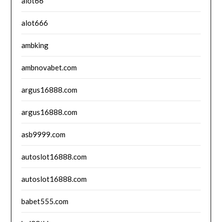
alot66
alot666
ambking
ambnovabet.com
argus16888.com
argus16888.com
asb9999.com
autoslot16888.com
autoslot16888.com
babet555.com