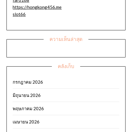
https://hongkong456.me
slot66
ความเห็นล่าสุด
คลังเก็บ
กรกฎาคม 2026
มิถุนายน 2026
พฤษภาคม 2026
เมษายน 2026