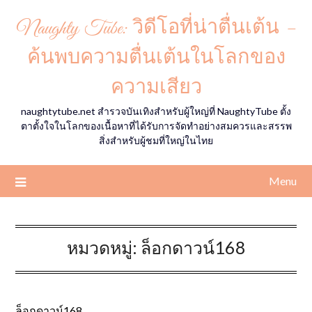
Skip
Naughty Tube: วิดีโอที่น่าตื่นเต้น –
to
content
ค้นพบความตื่นเต้นในโลกของ
ความเสียว
naughtytube.net สำรวจบันเทิงสำหรับผู้ใหญ่ที่ NaughtyTube ตั้ง
ตาตั้งใจในโลกของเนื้อหาที่ได้รับการจัดทำอย่างสมควรและสรรพ
สิ่งสำหรับผู้ชมที่ใหญ่ในไทย
Menu
หมวดหมู่:
ล็อกดาวน์168
ล็อกดาวน์168