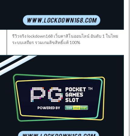
รีวิวจริง lockdown168 เว็บคาสิโนออนไลน์ อันดับ 1 ในไทย
ระบบเสถียร รวมเกมลิขสิทธิ์แท้ 100%