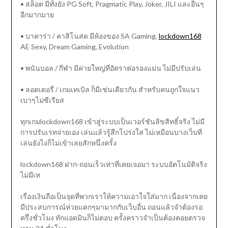
• สล็อต มีทั้งยัง PG Soft, Pragmatic Play, Joker, JILI และอื่นๆ
อีกมากมาย
• บาคาร่า / คาสิโนสด มีห้องของ SA Gaming,
lockdown168
AE Sexy, Dream Gaming, Evolution
• พนันบอล / กีฬา มีค่ายใหญ่ที่อัตราต่อรองแม่น ไม่มีปรับเล่น
• ลอตเตอรี่ / เกมเทเบิล ก็มีเช่นเดียวกัน สำหรับคนถูกใจแนว
เบาๆไม่ซีเรียส
ทุกเกมlockdown168 เข้าสู่ระบบเป็นเวอร์ชันลิขสิทธิ์จริง ไม่มี
การปรับเรทจ่ายเอง เล่นแล้วรู้สึกโปร่งใส ไม่เหมือนบางเว็บที่
เล่นยังไงก็ไม่เข้าเลยสักหนึ่งครั้ง
lockdown168 ฝาก-ถอนเร็วเท่าที่เคยเจอมา ระบบอัตโนมัติจริง
ไม่มีเท
เรื่องเงินถือเป็นจุดที่พวกเราให้ความเอาใจใส่มาก เนื่องจากเคย
มีประสบการณ์ห่วยแตกๆมามากกับเว็บอื่น ถอนแล้วจำต้องรอ
ครึ่งชั่วโมง ทักแอดมินก็ไม่ตอบ ครั้งคราวจำเป็นต้องคอยตรวจ