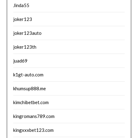
Jinda55
joker123
joker123auto
joker123th
juad69
k1gt-auto.com
khumsup888.me
kimchibetbet.com
kingromans789.com
kingxxxbet123.com