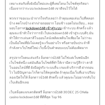
เหมาะสมกับทั้งยังมือใหม่และผู้ที่เคยโดนเว็บไซต์ทุจริตมา
เนื่องจากว่าระบบ lockdown168 เขาดีจนไว้ใจได้
พวกเราขอแนะนำจากใจจริงเลยว่า ถ้าคุณเคยเล่นเว็บที่หลอก
บ้าง คดโกงบ้าง ฝากง่ายถอยยาก โอนช้า แอดไม่นเงียบ… ลอง
มอบโอกาส
lockdown168 เข้าสู่ระบบ
เข้าระบบ สักครั้ง แล้ว
คุณจะเข้าหัวใจว่าการมี เว็บlockdown168 เข้าสู่ระบบดีๆ มัน
ทำให้การเล่นคาสิโนออนไลน์เพลิดเพลินใจเพียงใด ไม่ว่าจะ
เป็นมือใหม่ที่ยังไม่เคยรู้จะเริ่มอย่างไร หรือสายปั่นประจำที่
กำลังหาเว็บไซต์ใหม่ เว็บนี้เป็นคำตอบแบบไม่ต้องคิดมาก
สรุปจากใจคนเล่นจริง ล็อกดาวน์168 ไม่ใช่แค่เว็บพนันอีก
เว็บไซต์หนึ่ง แต่มันคือเว็บไซต์ที่ทำให้เรามีความรู้สึกว่า คาสิ
โนออนไลน์ที่ดี ยังมีอยู่จริง ระบบลื่น เกมแท้ บริการดี ฝากถอน
ไว ไม่มีปัญหาอะไรก็ตามให้หงุดหงิด ถ้าคุณเบื่อเว็บที่เอาเปรียบ
ลองเปิดใจให้ ล็อกดาวน์168 สักครั้ง แล้วคุณจะไม่อยากกลับไป
เว็บเดิมอีกเลย
เว็บสล็อตแจกเครดิตฟรี ล็อกดาวน์168 30 DEC 25 Ofelia
casino lockdown168 ที่ดีที่สุด Top 96