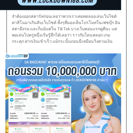
จำต้องออกสตาร์ทก่อนเลยว่าพวกเราเคยทดลองเล่นเว็บไซต์
คาสิโนมาเกินสิบเว็บไซต์ ทั้งๆที่มองเห็นโปรโมทในเฟซบุ๊ก อิน
สตามึงรม และก็แม้แต่ใน TikTok บางเว็บตอนแรกดูดีนะ แต่
พอเล่นไปครู่หนึ่งเริ่มรู้สึกได้เลยว่า ราวกับโดนหลอก เกม
กระตุก ฝากเงินเข้าเร็ว แม้กระนั้นถอนนี่เหมือนวิ่งตามเงิน