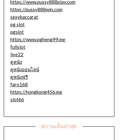
https://www.pussy888play.com
https://pussy888win.com
sexybaccarat
pg slot
pgslot
https://www.pgheng99.me
fullslot
live22
ดูหนัง
ดูหนังออนไลน์
ดูหนังฟรี
faro168
https://hongkong456.me
slot66
ความเห็นล่าสุด