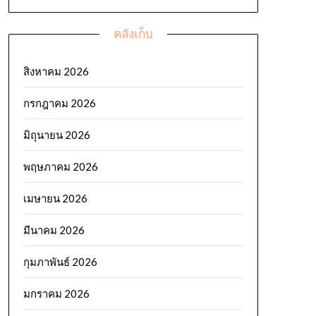
คลังเก็บ
สิงหาคม 2026
กรกฎาคม 2026
มิถุนายน 2026
พฤษภาคม 2026
เมษายน 2026
มีนาคม 2026
กุมภาพันธ์ 2026
มกราคม 2026