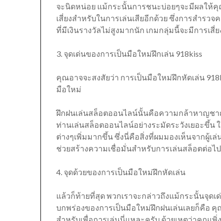
จะนิดหน่อย แม้กระนั้นการชนะบ่อยๆจะมีผลให้คุณ
เสี่ยงสำหรับในการเล่นเสียอีกด้วย ซึ่งการสำรว
ที่มีเงินรางวัลไม่สูงมากนัก เกมกลุ่มนี้จะมีการเ
3. จุดเด่นของการเป็นมือใหม่ฝึกเล่น 918kiss
คุณอาจจะสงสัยว่า การเป็นมือใหม่ฝึกหัดเล่น 918k
มือใหม่
ฝึกฝนเล่นสล็อตออนไลน์นั้นคือความกล้าหาญชา
ท่านเล่นสล็อตออนไลน์อย่างระมัดระวังเยอะขึ้น
ต่างๆเพิ่มมากขึ้น ซึ่งนี่คือสิ่งที่ผมมองเห็นจากผู
ช่วยสร้างความเชื่อมั่นสำหรับการเล่นสล็อตต่อไป 
4. จุดด้วยของการเป็นมือใหม่ฝึกหัดเล่น
แล้วก็ท้ายที่สุด พวกเราจะกล่าวถึงแม้กระนั้นจุดเด่
บกพร่องของการเป็นมือใหม่ฝึกฝนเล่นเลยก็คือ คุ
สำหรับเพื่อการเล่นนี่แหละครับ ด้วยเหตุว่าคุณเพิ่ง