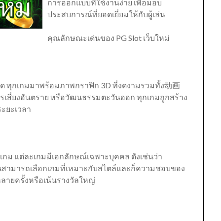
การออกแบบที่ใช้งานง่าย เพื่อมอบ
ประสบการณ์ที่ยอดเยี่ยมให้กับผู้เล่น
คุณลักษณะเด่นของ PG Slot เว็บใหม่
อียด ทุกเกมมาพร้อมภาพกราฟิก 3D ที่งดงามรวมทั้ง动画
 การเสี่ยงอันตราย หรือวัฒนธรรมตะวันออก ทุกเกมถูกสร้าง
อดระยะเวลา
0 เกม แต่ละเกมมีเอกลักษณ์เฉพาะบุคคล ดังเช่นว่า
้เล่นสามารถเลือกเกมที่เหมาะกับสไตล์และก็ความชอบของ
หลายครั้งหรือเน้นรางวัลใหญ่