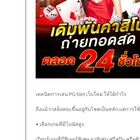
เทคนิคการเล่น PG Slot เว็บใหม่ ให้ได้กำไร
ถึงแม้ว่าสล็อตจะขึ้นอยู่กับโชคเป็นหลัก แต่กา
• เลือกเกมที่มีโบนัสสูง
เรียนรู้เกมที่มีฟีเจอร์พิเศษ อาทิเช่น ฟรีสปิน หรือต