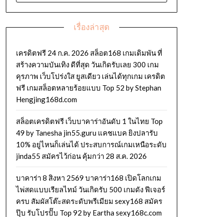
เรื่องล่าสุด
เครดิตฟรี 24 ก.ค. 2026 สล็อต168 เกมเดิมพัน ที่
สร้างความบันเทิง ดีที่สุด วันเกิดรับเลย 300 เกม
คุรภาพ เว็บโปร่งใส ยูสเดียว เล่นได้ทุกเกม เครดิต
ฟรี เกมสล็อตหลายร้อยแบบ Top 52 by Stephan
Hengjing168d.com
สล็อตเครดิตฟรี เว็บบาคาร่าอันดับ 1 ในไทย Top
49 by Tanesha jin55.guru แคชแบค ยิงปลารับ
10% อยู่ไหนก็เล่นได้ ประสบการณ์เกมเหนือระดับ
jinda55 สมัครไว้ก่อน คุ้มกว่า 28 ส.ค. 2026
บาคาร่า 8 สิงหา 2569 บาคาร่า168 เปิดโลกเกม
ไพ่สดแบบเรียลไทม์ วันเกิดรับ 500 เกมดัง ฟีเจอร์
ครบ สัมผัสโต๊ะสดระดับพรีเมียม sexy168 สมัคร
ปุ๊บ รับโปรปั๊บ Top 92 by Eartha sexy168c.com