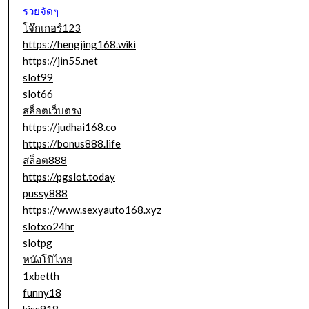
รวยจัดๆ
โจ๊กเกอร์123
https://hengjing168.wiki
https://jin55.net
slot99
slot66
สล็อตเว็บตรง
https://judhai168.co
https://bonus888.life
สล็อต888
https://pgslot.today
pussy888
https://www.sexyauto168.xyz
slotxo24hr
slotpg
หนังโป๊ไทย
1xbetth
funny18
kiss918