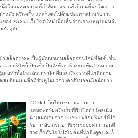
หนึ่งในแพลตฟอร์มที่กำลังมาแรงแล้วก็เป็นที่พอใจอย่าง
่นำสมัย ครึกครื้น และก็เต็มไปด้วยช่องทางสำหรับการ
อง PG Slot เว็บไซต์ใหม่ เพื่อเห็นว่าเพราะเหตุใดมันถึง
นปัจจุบัน
ข้า สล็อต1688 เป็นผู้พัฒนาเกมสล็อตออนไลน์ที่จัดตั้งขึ้น
ตา บริษัทนี้เป็นจริงเป็นจังที่จะสร้างเกมที่ผสานความ
เล่นทั่วทั้งโลก ด้วยกราฟิกที่สวย เรื่องราวที่น่าติดตาม
็เลยเปลี่ยนเป็นชื่อที่ชินหูในแวดวงคาสิโนออนไลน์อย่าง
PG Slot เว็บใหม่ หมายความว่า
แพลตฟอร์มหรือเว็บที่พึ่งเปิดตัว โดยเน้น
นำเสนอเกมจาก PG Slot พร้อมฟีพบร์ที่ได้
รับการอัปเกรด อาทิเช่น ระบบฝาก-ถอนที่
รวดเร็วทันใจ โปรโมชั่นที่น่าดึงดูด และก็