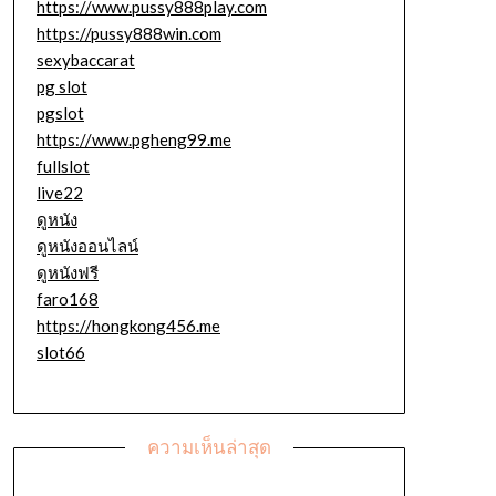
https://www.pussy888play.com
https://pussy888win.com
sexybaccarat
pg slot
pgslot
https://www.pgheng99.me
fullslot
live22
ดูหนัง
ดูหนังออนไลน์
ดูหนังฟรี
faro168
https://hongkong456.me
slot66
ความเห็นล่าสุด