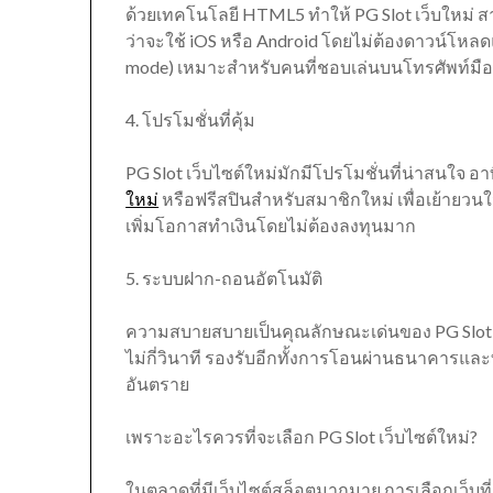
ด้วยเทคโนโลยี HTML5 ทำให้ PG Slot เว็บใหม่ ส
ว่าจะใช้ iOS หรือ Android โดยไม่ต้องดาวน์โหลดแ
mode) เหมาะสำหรับคนที่ชอบเล่นบนโทรศัพท์มือ
4. โปรโมชั่นที่คุ้ม
PG Slot เว็บไซต์ใหม่มักมีโปรโมชั่นที่น่าสนใจ อา
ใหม่
หรือฟรีสปินสำหรับสมาชิกใหม่ เพื่อเย้ายวนใจผ
เพิ่มโอกาสทำเงินโดยไม่ต้องลงทุนมาก
5. ระบบฝาก-ถอนอัตโนมัติ
ความสบายสบายเป็นคุณลักษณะเด่นของ PG Slot เว
ไม่กี่วินาที รองรับอีกทั้งการโอนผ่านธนาคารและทร
อันตราย
เพราะอะไรควรที่จะเลือก PG Slot เว็บไซต์ใหม่?
ในตลาดที่มีเว็บไซต์สล็อตมากมาย การเลือกเว็บที