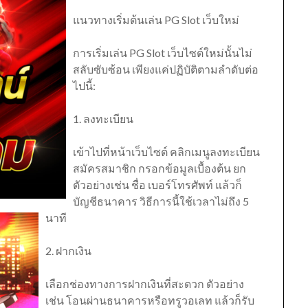
แนวทางเริ่มต้นเล่น PG Slot เว็บใหม่
การเริ่มเล่น PG Slot เว็บไซต์ใหม่นั้นไม่
สลับซับซ้อน เพียงแค่ปฏิบัติตามลำดับต่อ
ไปนี้:
1. ลงทะเบียน
เข้าไปที่หน้าเว็บไซต์ คลิกเมนูลงทะเบียน
สมัครสมาชิก กรอกข้อมูลเบื้องต้น ยก
ตัวอย่างเช่น ชื่อ เบอร์โทรศัพท์ แล้วก็
บัญชีธนาคาร วิธีการนี้ใช้เวลาไม่ถึง 5
นาที
2. ฝากเงิน
เลือกช่องทางการฝากเงินที่สะดวก ตัวอย่าง
เช่น โอนผ่านธนาคารหรือทรูวอเลท แล้วก็รับ