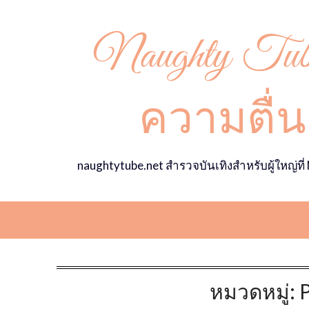
Skip
to
Naughty Tube
content
ความตื่
naughtytube.net สำรวจบันเทิงสำหรับผู้ใหญ่ที
หมวดหมู่:
P