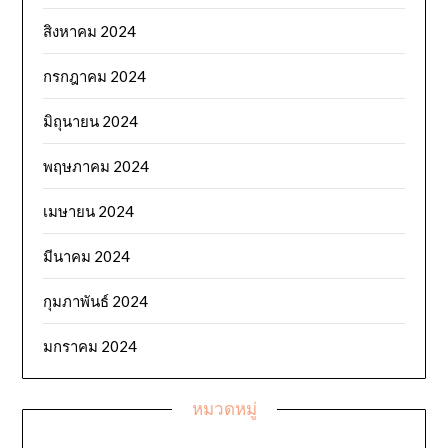
สิงหาคม 2024
กรกฎาคม 2024
มิถุนายน 2024
พฤษภาคม 2024
เมษายน 2024
มีนาคม 2024
กุมภาพันธ์ 2024
มกราคม 2024
หมวดหมู่