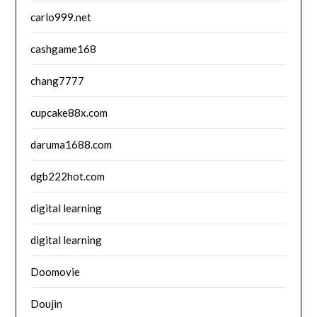
carlo999.net
cashgame168
chang7777
cupcake88x.com
daruma1688.com
dgb222hot.com
digital learning
digital learning
Doomovie
Doujin