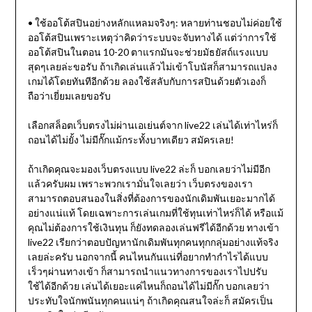
• ใช้ออโต้สปินอย่างหลักแหลมจริงๆ: หลายท่านชอบไม่ค่อยใช้
ออโต้สปินเพราะเหตุว่าคิดว่าระบบจะจับทางได้ แต่ว่าการใช้
ออโต้สปินในตอน 10-20 ตาแรกมันจะช่วยมัธยัสถ์แรงแบบ
สุดๆเลยล่ะขอรับ ถ้าเกิดเล่นแล้วไม่เข้าโบนัสก็สามารถแปลง
เกมได้โดยทันทีอีกด้วย ลองใช้สลับกับการสปินด้วยตัวเองก็
ถือว่าเยี่ยมเลยขอรับ
เลือกสล็อตเว็บตรงไม่ผ่านเอเย่นต์จาก live22 เล่นได้เท่าไหร่ก็
ถอนได้ไม่ยั้ง ไม่มีกั๊กแม้กระทั้งบาทเดียว สมัครเลย!
ถ้าเกิดคุณจะมองเว็บตรงแบบ live22 ล่ะก็ บอกเลยว่าไม่มีอีก
แล้วครับผม เพราะพวกเรามั่นใจเลยว่า เว็บตรงของเรา
สามารถตอบสนองในสิ่งที่ต้องการของนักเดิมพันเยอะมากได้
อย่างแน่แท้ โดยเฉพาะการเล่นเกมที่ใช้ทุนเท่าไหร่ก็ได้ หรือแม้
คุณไม่ต้องการใช้เงินทุน ก็ยังทดลองเล่นฟรีได้อีกด้วย ทางเข้า
live22 เรียกว่าตอบปัญหานักเดิมพันทุกคนทุกกลุ่มอย่างแท้จริง
เลยล่ะครับ นอกจากนี้ คนไหนกันแน่ที่อยากทำกำไรได้แบบ
เร็วๆผ่านทางเข้า ก็สามารถนำแนวทางการของเราไปปรับ
ใช้ได้อีกด้วย เล่นได้เยอะแค่ไหนก็ถอนได้ไม่มีกั๊ก บอกเลยว่า
ประทับใจนักพนันทุกคนแน่ๆ ถ้าเกิดคุณสนใจล่ะก็ สมัครเป็น