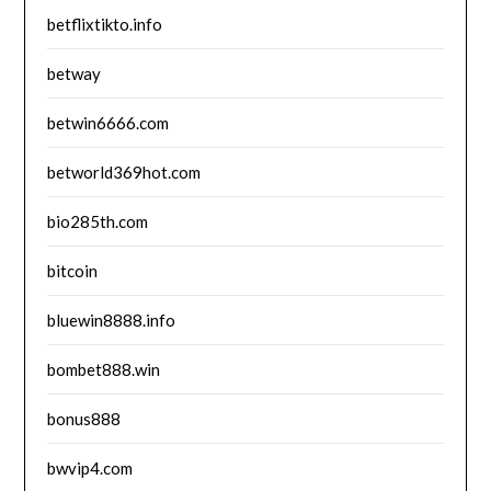
betflixtikto.info
betway
betwin6666.com
betworld369hot.com
bio285th.com
bitcoin
bluewin8888.info
bombet888.win
bonus888
bwvip4.com