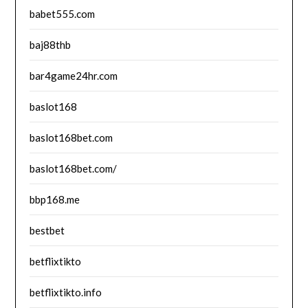
babet555.com
baj88thb
bar4game24hr.com
baslot168
baslot168bet.com
baslot168bet.com/
bbp168.me
bestbet
betflixtikto
betflixtikto.info