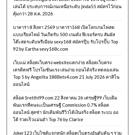
เล่นได้ ประสบการณ์เกมเหนือระดับ jinda55 สมัครไว้ก่อน
คุ้มกว่า 28 ส.ค. 2026
บาคาร่า 8 สิงหา 2569 บาคาร่า168 เปิดโลกเกมไพ่สด
แบบเรียลไทม์ วันเกิดรับ 500 เกมดัง ฟีเจอร์ครบ สัมผัส
โต๊ะสดระดับพรีเมียม sexy168 สมัครปุ๊บ รับโปรปั๊บ Top
92 by Eartha sexy168c.com
เว็บแม่ สล็อตเว็บตรง websiteแตกง่าย สล็อตเว็บตรง
เครดิตฟรี โปรโมชั่นแรง เล่นง่าย ถอนได้จริง ทดลองเล่น
Top 5 by Angelita 188Bets4.com 21 July 2026 คาสิโน
ออนไลน์
สล็อต Sretthi99.com 22 สิงหาคม 26 เศรษฐี99 เว็บเดิม
พันแรกที่คนจะเป็นเศรษฐี Commission 0.7% สล็อต
ออนไลน์ สุดซ่า นักเดิมพันรีวิวได้เงินจริง สล็อต ระบบ ออ
โต้ รวดเร็วแม่นยำ Top 76 by Clarice
Joker123 เว็บไซต์แจกหนัก สล็อตเว็บตรงอันดับต้น ๆ รวม