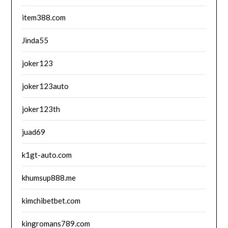
item388.com
Jinda55
joker123
joker123auto
joker123th
juad69
k1gt-auto.com
khumsup888.me
kimchibetbet.com
kingromans789.com