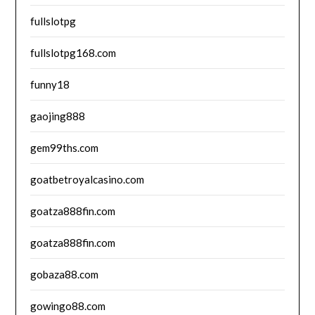
fullslotpg
fullslotpg168.com
funny18
gaojing888
gem99ths.com
goatbetroyalcasino.com
goatza888fin.com
goatza888fin.com
gobaza88.com
gowingo88.com