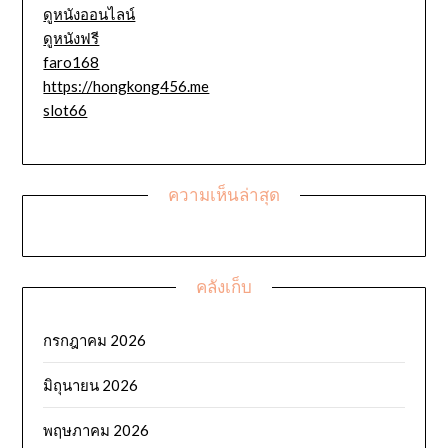
ดูหนังออนไลน์
ดูหนังฟรี
faro168
https://hongkong456.me
slot66
ความเห็นล่าสุด
คลังเก็บ
กรกฎาคม 2026
มิถุนายน 2026
พฤษภาคม 2026