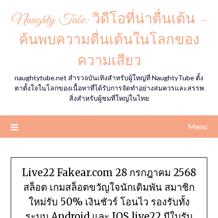
Skip
Naughty Tube: วิดีโอที่น่าตื่นเต้น –
to
content
ค้นพบความตื่นเต้นในโลกของ
ความเสียว
naughtytube.net สำรวจบันเทิงสำหรับผู้ใหญ่ที่ NaughtyTube ตั้ง
ตาตั้งใจในโลกของเนื้อหาที่ได้รับการจัดทำอย่างสมควรและสรรพ
สิ่งสำหรับผู้ชมที่ใหญ่ในไทย
Menu
Live22 Fakear.com 28 กรกฎาคม 2568
สล็อต เกมสล็อตขวัญใจนักเดิมพัน สมาชิก
ใหม่รับ 50% เงินชัวร์ โอนไว รองรับทั้ง
ระบบ Android และ IOS live22 มีใบรับ