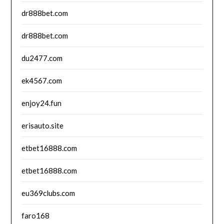
dr888bet.com
dr888bet.com
du2477.com
ek4567.com
enjoy24.fun
erisauto.site
etbet16888.com
etbet16888.com
eu369clubs.com
faro168