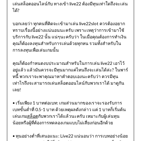
เล่นสล็อตออนไลน์กับ ทางเข้า live22 ต้องมีทุนเท่าใดถึงจะเล่น
ได้?
บอกเลยว่า ทุกคนที่คิดจะเข้ามาเล่น live22slot ควรต้องอยาก
ทราบเรื่องนี้อย่างแน่นอนนะครับ เพราะเหตุว่าการเข้ามาใช้
บริการกับ live22 นั้น แน่ๆนะครับว่า ในเมื่อคุณต้องการทำเงิน
คุณก็ต้องลงทุนสำหรับการเล่นด้วยทุกหน รวมทั้งสำหรับใน
การลงทุนเพื่อเล่นเกมนั้น
คุณก็ต้องกำหนดงบประมาณสำหรับในการเล่น live22 เอาไว้
อยู่แล้ว แล้วมันควรจะมีทุนมากแค่ไหนถึงจะเล่นได้ล่ะ? ในพาร์
ทนี้ พวกเราจะพาคุณมาหาคำตอบเองนะครับว่า ควรมีทุน
เท่าไรถึงจะสามารถเล่นสล็อตออนไลน์กับพวกเราได้ มาดูกัน
เลย!
• เริ่มเพียง 1 บาทต่อเบท: เกมส่วนมากของเราจะรองรับการ
เบทขั้นต่ำที่ 0.5-1 บาท ด้วยเหตุผลดังกล่าว แค่ 1 บาทก็เริ่มต้น
เล่นเกม
สล็อต
กับพวกเราได้แล้วนะครับ เหมาะกับผู้เล่นทุน
น้อยหรือผู้ที่ต้องการทดลองเกมแบบไม่เสี่ยงก่อนอีกด้วย
• ทุนอย่างต่ำที่เสนอแนะ: Live22 แน่นอนว่า การเบทอย่างน้อย