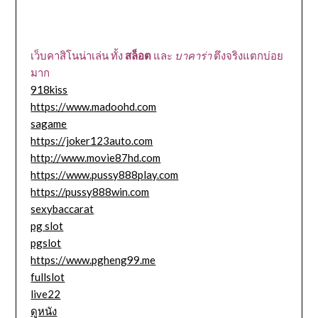
เว็บคาสิโนน่าเล่น ทั้ง
สล็อต
และ
บาคาร่า
ตึงจริงแตกบ่อย
มาก
918kiss
https://www.madoohd.com
sagame
https://joker123auto.com
http://www.movie87hd.com
https://www.pussy888play.com
https://pussy888win.com
sexybaccarat
pg slot
pgslot
https://www.pgheng99.me
fullslot
live22
ดูหนัง