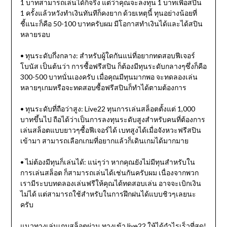
1 บาทสามารถเล่นได้ก็จริง แต่ว่าคุณจะลงทุน 1 บาทเพื่อสปิน
1 ครั้งแล้วหวังทำเงินทันทีก็คงยาก ด้วยเหตุนี้ ทุนอย่างน้อยที่
ชี้แนะก็คือ 50-100 บาทครับผม มีโอกาสทำเงินได้และได้สปิน
หลายรอบ
• ทุนระดับกึ่งกลาง: สำหรับผู้ใดกันแน่ที่อยากทดสอบฟีเจอร์
โบนัส เป็นต้นว่า การซื้อฟรีสปิน ก็ต้องมีทุนระดับกลางๆซึ่งก็คือ
300-500 บาทนั่นเองครับ เมื่อคุณมีทุนมากพอ จะทดลองเล่น
หลายๆเกมหรือจะทดสอบซื้อฟรีสปินก็ทำได้ตามต้องการ
• ทุนระดับที่ถือว่าสูง: Live22 ทุนการเล่นสล็อตตั้งแต่ 1,000
บาทขึ้นไป ถือได้ว่าเป็นการลงทุนระดับสูงสำหรับคนที่ต้องการ
เล่นสล็อตแบบยาวๆซื้อฟีเจอร์ได้ เบทสูงได้เมื่อจังหวะฟรีสปิน
เข้ามา สามารถเลือกเกมที่อยากแล้วก็เดินเกมได้มากมาย
• ไม่ต้องมีทุนก็เล่นได้: แน่ๆว่า หากคุณยังไม่มีทุนสำหรับใน
การเล่นสล็อต ก็สามารถเล่นได้เช่นกันครับผม เนื่องจากพวก
เรามีระบบทดลองเล่นฟรีให้คุณได้ทดสอบเล่น อาจจะเบิกเงิน
ไม่ได้ แต่สามารถใช้สำหรับในการฝึกฝนได้แบบชิวๆเลยนะ
ครับ
แนวทางเล่นเกมสล็อตผ่าน ทางเข้า live22 ให้ได้กำไรเร็วที่สุด!