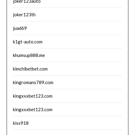
joker123auto
joker123th
juad69
k1gt-auto.com
khumsup888.me
kimchibetbet.com
kingromans789.com
kingxxxbet123.com
kingxxxbet123.com
kiss918