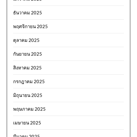
ธันวาคม 2025
พฤศจิกายน 2025
ตุลาคม 2025
กันยายน 2025
สิงหาคม 2025
กรกฎาคม 2025
มิถุนายน 2025
พฤษภาคม 2025
เมษายน 2025
มีนาคม 2025