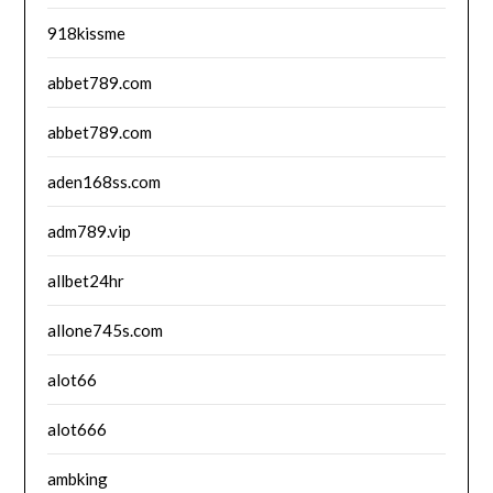
918kissme
abbet789.com
abbet789.com
aden168ss.com
adm789.vip
allbet24hr
allone745s.com
alot66
alot666
ambking