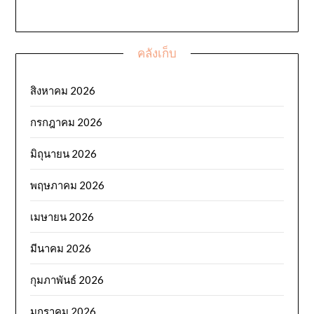
คลังเก็บ
สิงหาคม 2026
กรกฎาคม 2026
มิถุนายน 2026
พฤษภาคม 2026
เมษายน 2026
มีนาคม 2026
กุมภาพันธ์ 2026
มกราคม 2026