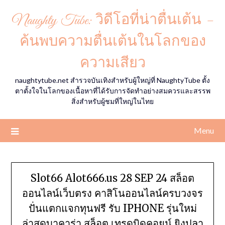
Skip
Naughty Tube: วิดีโอที่น่าตื่นเต้น –
to
content
ค้นพบความตื่นเต้นในโลกของ
ความเสียว
naughtytube.net สำรวจบันเทิงสำหรับผู้ใหญ่ที่ NaughtyTube ตั้ง
ตาตั้งใจในโลกของเนื้อหาที่ได้รับการจัดทำอย่างสมควรและสรรพ
สิ่งสำหรับผู้ชมที่ใหญ่ในไทย
Menu
Slot66 Alot666.us 28 SEP 24 สล็อต
ออนไลน์เว็บตรง คาสิโนออนไลน์ครบวงจร
ปั่นแตกแจกทุนฟรี รับ IPHONE รุ่นใหม่
ล่าสุดบาคาร่า สล็อต เทรดบิดคอยน์ ยิงปลา