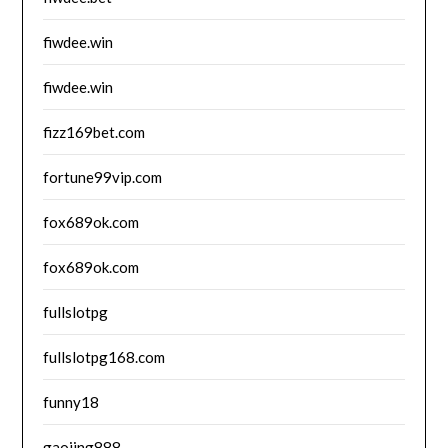
fiwdee.win
fiwdee.win
fizz169bet.com
fortune99vip.com
fox689ok.com
fox689ok.com
fullslotpg
fullslotpg168.com
funny18
gaojing888