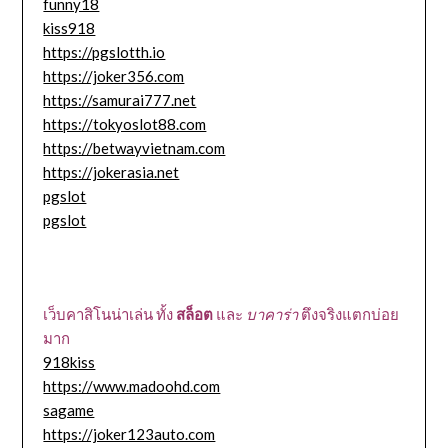
funny18
kiss918
https://pgslotth.io
https://joker356.com
https://samurai777.net
https://tokyoslot88.com
https://betwayvietnam.com
https://jokerasia.net
pgslot
pgslot
เว็บคาสิโนน่าเล่น ทั้ง
สล็อต
และ
บาคาร่า
ตึงจริงแตกบ่อย
มาก
918kiss
https://www.madoohd.com
sagame
https://joker123auto.com