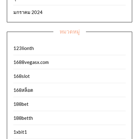
มกราคม 2024
หมวดหมู่
123lionth
1688vegasx.com
168slot
168สล็อต
188bet
188betth
1xbit1