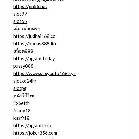
https://jin55.net
slot99
slot66
สล็อตเว็บตรง
https://judhai168.co
https://bonus888.life
สล็อต888
https://pgslot.today
pussy888
https://www.sexyauto168.xyz
slotxo24hr
slotpg
หนังโป๊ไทย
1xbetth
funny18
kiss918
https://pgslotth.io
https://joker356.com