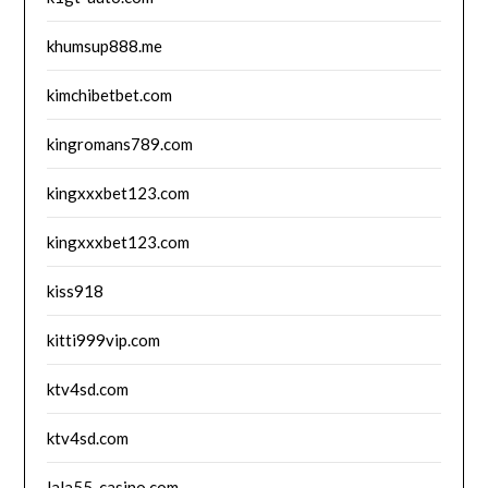
khumsup888.me
kimchibetbet.com
kingromans789.com
kingxxxbet123.com
kingxxxbet123.com
kiss918
kitti999vip.com
ktv4sd.com
ktv4sd.com
lala55-casino.com