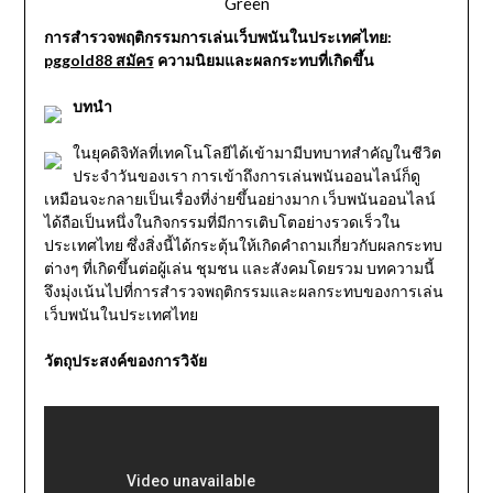
Green
การสำรวจพฤติกรรมการเล่นเว็บพนันในประเทศไทย:
pggold88 สมัคร
ความนิยมและผลกระทบที่เกิดขึ้น
บทนำ
ในยุคดิจิทัลที่เทคโนโลยีได้เข้ามามีบทบาทสำคัญในชีวิต
ประจำวันของเรา การเข้าถึงการเล่นพนันออนไลน์ก็ดู
เหมือนจะกลายเป็นเรื่องที่ง่ายขึ้นอย่างมาก เว็บพนันออนไลน์
ได้ถือเป็นหนึ่งในกิจกรรมที่มีการเติบโตอย่างรวดเร็วใน
ประเทศไทย ซึ่งสิ่งนี้ได้กระตุ้นให้เกิดคำถามเกี่ยวกับผลกระทบ
ต่างๆ ที่เกิดขึ้นต่อผู้เล่น ชุมชน และสังคมโดยรวม บทความนี้
จึงมุ่งเน้นไปที่การสำรวจพฤติกรรมและผลกระทบของการเล่น
เว็บพนันในประเทศไทย
วัตถุประสงค์ของการวิจัย