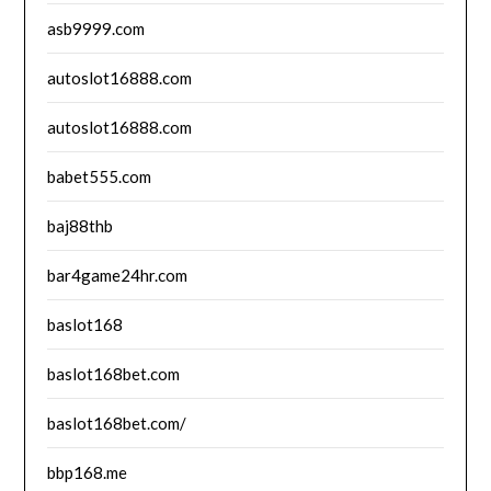
asb9999.com
autoslot16888.com
autoslot16888.com
babet555.com
baj88thb
bar4game24hr.com
baslot168
baslot168bet.com
baslot168bet.com/
bbp168.me