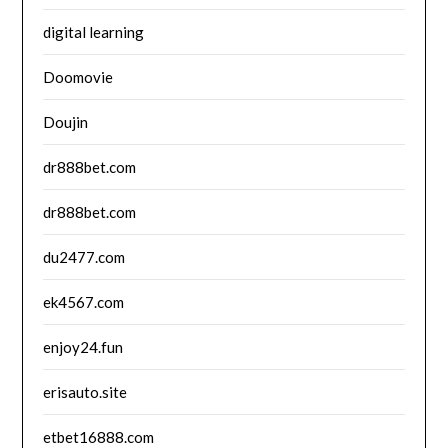
digital learning
Doomovie
Doujin
dr888bet.com
dr888bet.com
du2477.com
ek4567.com
enjoy24.fun
erisauto.site
etbet16888.com