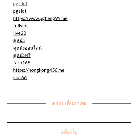
pg slot
pgslot
https://www.pgheng99.me
fullslot
live22
ดูหนัง
ดูหนังออนไลน์
ดูหนังฟรี
faro168
https://hongkong456.me
slot66
ความเห็นล่าสุด
คลังเก็บ