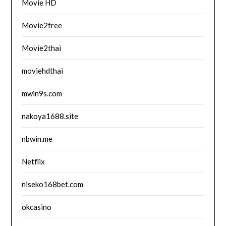
Movie HD
Movie2free
Movie2thai
moviehdthai
mwin9s.com
nakoya1688.site
nbwin.me
Netflix
niseko168bet.com
okcasino