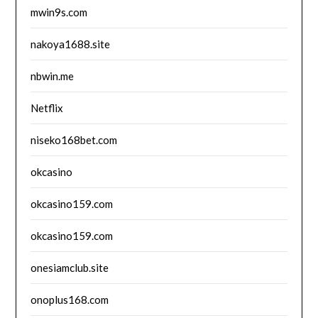
mwin9s.com
nakoya1688.site
nbwin.me
Netflix
niseko168bet.com
okcasino
okcasino159.com
okcasino159.com
onesiamclub.site
onoplus168.com