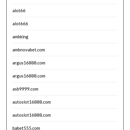
alot66
alot666
ambking
ambnovabet.com
argus16888.com
argus16888.com
asb9999.com
autoslot16888.com
autoslot16888.com
babet555.com