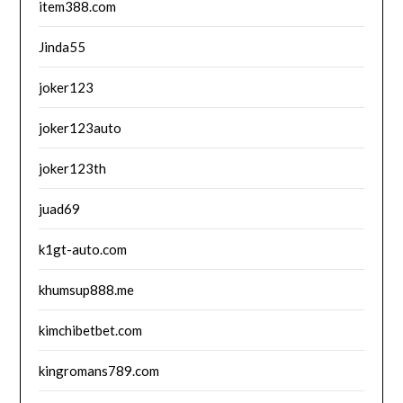
item388.com
Jinda55
joker123
joker123auto
joker123th
juad69
k1gt-auto.com
khumsup888.me
kimchibetbet.com
kingromans789.com