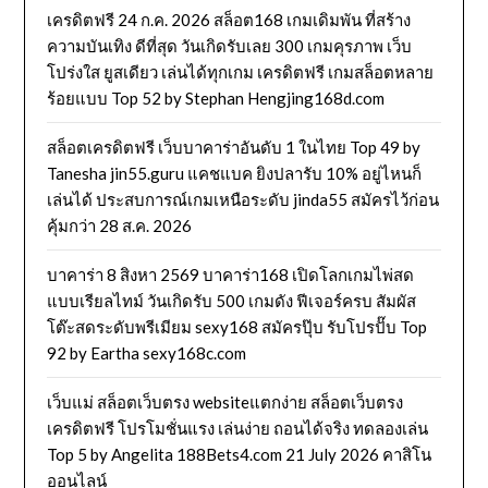
เครดิตฟรี 24 ก.ค. 2026 สล็อต168 เกมเดิมพัน ที่สร้าง
ความบันเทิง ดีที่สุด วันเกิดรับเลย 300 เกมคุรภาพ เว็บ
โปร่งใส ยูสเดียว เล่นได้ทุกเกม เครดิตฟรี เกมสล็อตหลาย
ร้อยแบบ Top 52 by Stephan Hengjing168d.com
สล็อตเครดิตฟรี เว็บบาคาร่าอันดับ 1 ในไทย Top 49 by
Tanesha jin55.guru แคชแบค ยิงปลารับ 10% อยู่ไหนก็
เล่นได้ ประสบการณ์เกมเหนือระดับ jinda55 สมัครไว้ก่อน
คุ้มกว่า 28 ส.ค. 2026
บาคาร่า 8 สิงหา 2569 บาคาร่า168 เปิดโลกเกมไพ่สด
แบบเรียลไทม์ วันเกิดรับ 500 เกมดัง ฟีเจอร์ครบ สัมผัส
โต๊ะสดระดับพรีเมียม sexy168 สมัครปุ๊บ รับโปรปั๊บ Top
92 by Eartha sexy168c.com
เว็บแม่ สล็อตเว็บตรง websiteแตกง่าย สล็อตเว็บตรง
เครดิตฟรี โปรโมชั่นแรง เล่นง่าย ถอนได้จริง ทดลองเล่น
Top 5 by Angelita 188Bets4.com 21 July 2026 คาสิโน
ออนไลน์