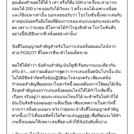
คุณต้องทำยอดให้ได้ 5 เท่า หรือก็คือ 500 บาท ถึงจะสามารถ
ถอนได้ 200 บาท ยอมรับได้วันละ 1 ครั้ง เล่นได้เฉพาะสล็อต
และก็ยิงปลาเท่านั้น บอกเลยขอรับว่า โปรโมชั่นนี้เหมาะสมกับ
สายทุนน้อยหรือมือใหม่ที่ต้องการลองเล่นแบบสุดๆเลยล่ะครับ
ผม เพราะว่าลงทุน มีโอกาสได้กำไรสูงอีกด้วย โปรโมชั่นดีๆ
อย่างนี้ยังมีอีกมากที่ สล็อต66 เท่านั้น!
ข้อที่ไม่อนุญาตสำคัญสำหรับในการเล่นสล็อตออนไลน์จาก
ค่าย PGSLOT ที่ไม่ควรที่จะทำโดยเด็ดขาด
พอใช้ได้คำว่า ข้อห้ามสำคัญ มันก็ดูซีเรียสมากแบบเดียวกัน
ครับ ฮ่า… แต่ว่าผมต้องการพูดว่า การเล่นสล็อตปันโปรนั้น มัน
ไม่ได้มีขีดจำกัดหรือข้อปฏิบัติอะไรหรอกครับ เพียงแค่ข้อ
กำหนดสำคัญที่ผมยกมาในพาร์ทนี้ ผมแค่ต้องการให้คุณได้เห็น
ถึงจุดสำคัญของการเล่นสล็อตออนไลน์ให้ได้กำไรเพิ่มขึ้น
เรื่อยๆ จริงอยู่ว่า คุณจะเล่นแบบไหนก็ได้ จะทำหรือไม่ทำก็ได้
มันเป็นสิทธิของคุณอย่างเต็มเปี่ยม เพียงบทความในพาร์ทนี้
จากเรา สล็อต punpro หวังว่าคุณจะนำสิ่งที่ไม่อนุญาตสำคัญ
พวกนี้เอาไว้เตือนสติครั้งใดก็ตามเล่น
slot66
เพื่อที่คุณจะได้ทำ
เกมนี้ของคุณให้เหมาะสมที่สุด แล้วก็นี่ข้อบังคับทั้งปวง