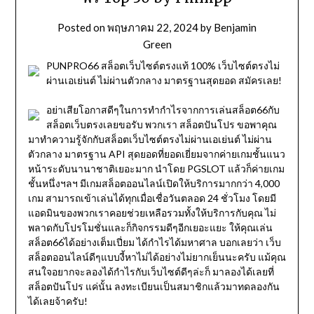
Posted on
พฤษภาคม 22, 2024
by
Benjamin
Green
PUNPRO66 สล็อตเว็บไซต์ตรงแท้ 100% เว็บไซต์ตรงไม่
ผ่านเอเย่นต์ ไม่ผ่านตัวกลาง มาตรฐานสุดยอด สมัครเลย!
อย่าเสียโอกาสดีๆในการทำกำไรจากการเล่นสล็อต66กับ
สล็อตเว็บตรงเลยขอรับ พวกเรา สล็อตปันโปร ขอพาคุณ
มาทำความรู้จักกับสล็อตเว็บไซต์ตรงไม่ผ่านเอเย่นต์ ไม่ผ่าน
ตัวกลาง มาตรฐาน API สุดยอดที่ยอดเยี่ยมจากค่ายเกมชั้นแนว
หน้าระดับนานาชาติเยอะมาก นำโดย PGSLOT แล้วก็ค่ายเกม
ชั้นหนึ่งฯลฯ มีเกมสล็อตออนไลน์เปิดให้บริการมากกว่า 4,000
เกม สามารถเข้าเล่นได้ทุกเมื่อเชื่อวันตลอด 24 ชั่วโมง โดยมี
แอดมินของพวกเราคอยช่วยเหลือรวมทั้งให้บริการกับคุณ ไม่
พลาดกับโปรโมชั่นและก็กิจกรรมดีๆอีกเยอะแยะ ให้คุณเล่น
สล็อต66ได้อย่างเต็มเปี่ยม ได้กำไรได้มหาศาล บอกเลยว่า เว็บ
สล็อตออนไลน์ดีๆแบบงี้หาไม่ได้อย่างไม่ยากเย็นนะครับ แม้คุณ
สนใจอยากจะลองได้กำไรกับเว็บไซต์ดีๆล่ะก็ มาลองได้เลยที่
สล็อตปันโปร แค่นั้น ลงทะเบียนเป็นสมาชิกแล้วมาทดลองกัน
ได้เลยจ้าครับ!