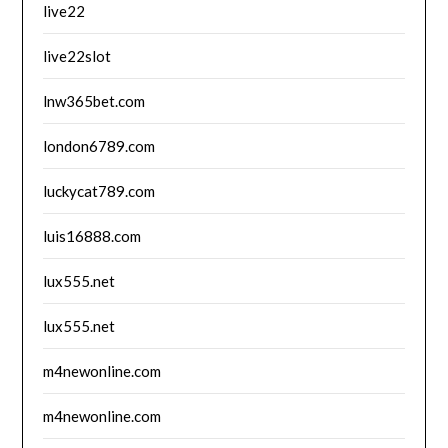
live22
live22slot
lnw365bet.com
london6789.com
luckycat789.com
luis16888.com
lux555.net
lux555.net
m4newonline.com
m4newonline.com