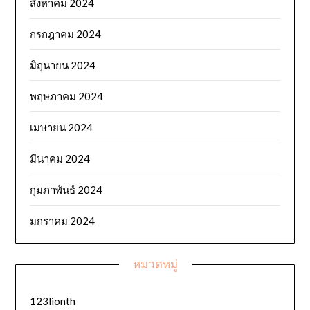
สิงหาคม 2024
กรกฎาคม 2024
มิถุนายน 2024
พฤษภาคม 2024
เมษายน 2024
มีนาคม 2024
กุมภาพันธ์ 2024
มกราคม 2024
หมวดหมู่
123lionth