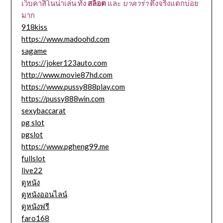
เว็บคาสิโนน่าเล่น ทั้ง
สล็อต
และ
บาคาร่า
ตึงจริงแตกบ่อย
มาก
918kiss
https://www.madoohd.com
sagame
https://joker123auto.com
http://www.movie87hd.com
https://www.pussy888play.com
https://pussy888win.com
sexybaccarat
pg slot
pgslot
https://www.pgheng99.me
fullslot
live22
ดูหนัง
ดูหนังออนไลน์
ดูหนังฟรี
faro168