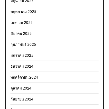
มิถุนายน 2025
พฤษภาคม 2025
เมษายน 2025
มีนาคม 2025
กุมภาพันธ์ 2025
มกราคม 2025
ธันวาคม 2024
พฤศจิกายน 2024
ตุลาคม 2024
กันยายน 2024