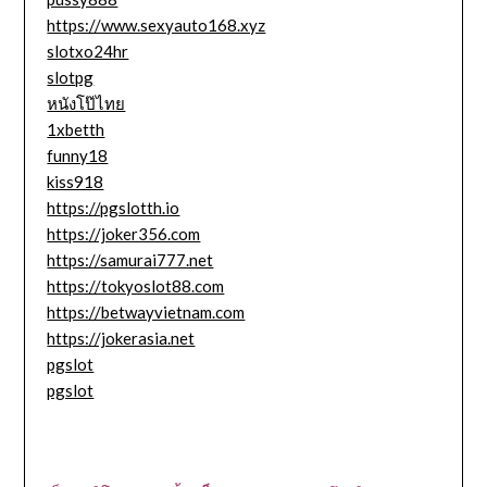
https://www.sexyauto168.xyz
slotxo24hr
slotpg
หนังโป๊ไทย
1xbetth
funny18
kiss918
https://pgslotth.io
https://joker356.com
https://samurai777.net
https://tokyoslot88.com
https://betwayvietnam.com
https://jokerasia.net
pgslot
pgslot