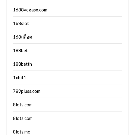
1688vegasx.com
168slot
168สล็อต
188bet
188betth
1xbit1
789pluss.com
8lots.com
8lots.com
8lots.me