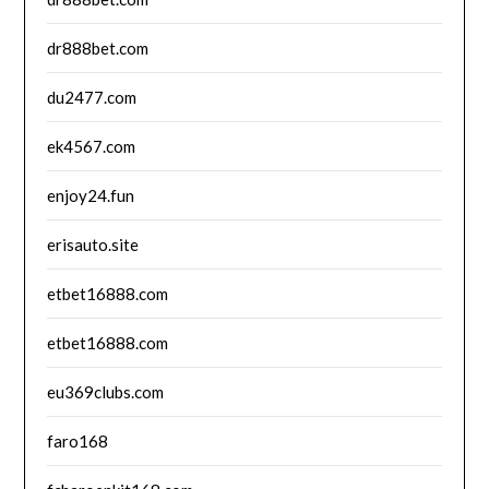
dr888bet.com
du2477.com
ek4567.com
enjoy24.fun
erisauto.site
etbet16888.com
etbet16888.com
eu369clubs.com
faro168