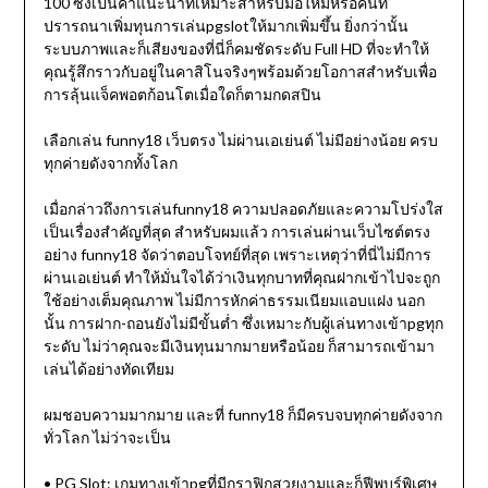
100 ซึ่งเป็นคำแนะนำที่เหมาะสำหรับมือใหม่หรือคนที่
ปรารถนาเพิ่มทุนการเล่นpgslotให้มากเพิ่มขึ้น ยิ่งกว่านั้น
ระบบภาพและก็เสียงของที่นี่ก็คมชัดระดับ Full HD ที่จะทำให้
คุณรู้สึกราวกับอยู่ในคาสิโนจริงๆพร้อมด้วยโอกาสสำหรับเพื่อ
การลุ้นแจ็คพอตก้อนโตเมื่อใดก็ตามกดสปิน
เลือกเล่น funny18 เว็บตรง ไม่ผ่านเอเย่นต์ ไม่มีอย่างน้อย ครบ
ทุกค่ายดังจากทั้งโลก
เมื่อกล่าวถึงการเล่นfunny18 ความปลอดภัยและความโปร่งใส
เป็นเรื่องสำคัญที่สุด สำหรับผมแล้ว การเล่นผ่านเว็บไซต์ตรง
อย่าง funny18 จัดว่าตอบโจทย์ที่สุด เพราะเหตุว่าที่นี่ไม่มีการ
ผ่านเอเย่นต์ ทำให้มั่นใจได้ว่าเงินทุกบาทที่คุณฝากเข้าไปจะถูก
ใช้อย่างเต็มคุณภาพ ไม่มีการหักค่าธรรมเนียมแอบแฝง นอก
นั้น การฝาก-ถอนยังไม่มีขั้นต่ำ ซึ่งเหมาะกับผู้เล่นทางเข้าpgทุก
ระดับ ไม่ว่าคุณจะมีเงินทุนมากมายหรือน้อย ก็สามารถเข้ามา
เล่นได้อย่างทัดเทียม
ผมชอบความมากมาย และที่ funny18 ก็มีครบจบทุกค่ายดังจาก
ทั่วโลก ไม่ว่าจะเป็น
• PG Slot: เกมทางเข้าpgที่มีกราฟิกสวยงามและก็ฟีพบร์พิเศษ