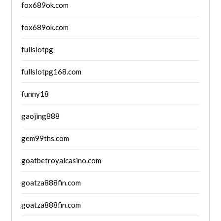
fox689ok.com
fox689ok.com
fullslotpg
fullslotpg168.com
funny18
gaojing888
gem99ths.com
goatbetroyalcasino.com
goatza888fin.com
goatza888fin.com