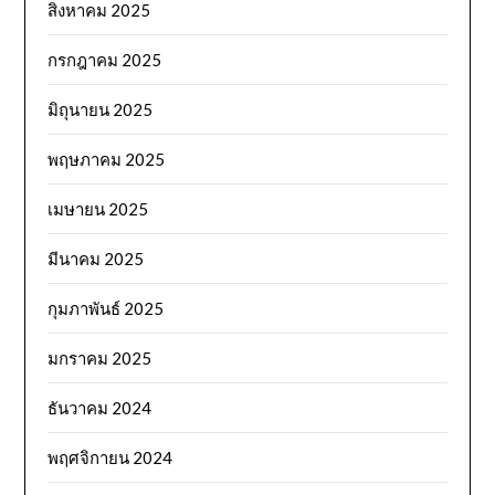
สิงหาคม 2025
กรกฎาคม 2025
มิถุนายน 2025
พฤษภาคม 2025
เมษายน 2025
มีนาคม 2025
กุมภาพันธ์ 2025
มกราคม 2025
ธันวาคม 2024
พฤศจิกายน 2024