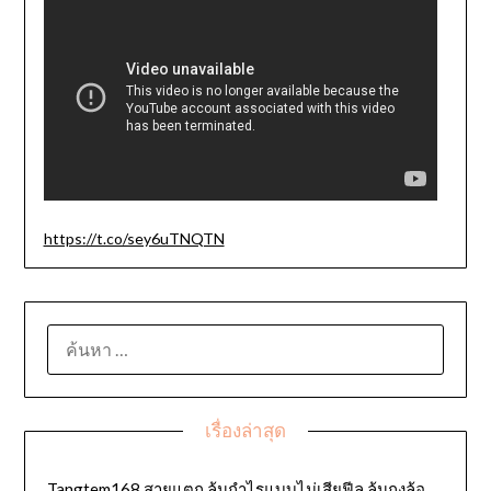
https://t.co/sey6uTNQTN
ค้นหา
สำหรับ:
เรื่องล่าสุด
Tangtem168 สายแตก ลุ้นกำไรแบบไม่เสียฟีล ลุ้นกงล้อ