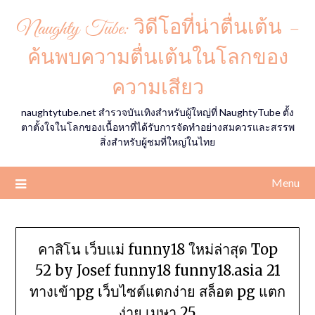
Skip
Naughty Tube: วิดีโอที่น่าตื่นเต้น –
to
content
ค้นพบความตื่นเต้นในโลกของ
ความเสียว
naughtytube.net สำรวจบันเทิงสำหรับผู้ใหญ่ที่ NaughtyTube ตั้ง
ตาตั้งใจในโลกของเนื้อหาที่ได้รับการจัดทำอย่างสมควรและสรรพ
สิ่งสำหรับผู้ชมที่ใหญ่ในไทย
Menu
คาสิโน เว็บแม่ funny18 ใหม่ล่าสุด Top
52 by Josef funny18 funny18.asia 21
ทางเข้าpg เว็บไซต์แตกง่าย สล็อต pg แตก
ง่าย เมษา 25