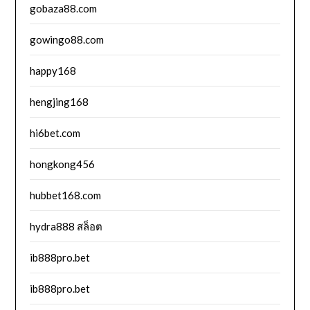
gobaza88.com
gowingo88.com
happy168
hengjing168
hi6bet.com
hongkong456
hubbet168.com
hydra888 สล็อต
ib888pro.bet
ib888pro.bet