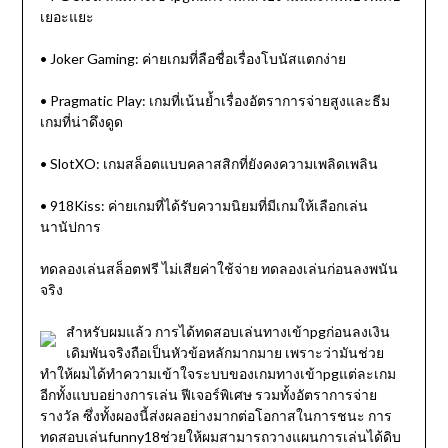
เยอะแยะ
• Joker Gaming: ค่ายเกมที่ลือชื่อเรื่องโบนัสแตกง่าย
• Pragmatic Play: เกมที่เน้นย้ำเรื่องอัตราการจ่ายสูงและธีม
เกมที่น่าดึงดูด
• SlotXO: เกมสล็อตแบบคลาสสิกที่ยังคงความเพลิดเพลิน
• 918Kiss: ค่ายเกมที่ได้รับความนิยมที่มีเกมให้เลือกเล่น
นานัปการ
ทดลองเล่นสล็อตฟรี ไม่เสียค่าใช้จ่าย ทดลองเล่นก่อนลงพนัน
จริง
สำหรับผมแล้ว การได้ทดสอบเล่นทางเข้าpgก่อนลงเงิน
เดิมพันจริงถือเป็นหัวข้อหลักมากมาย เพราะว่ามันช่วย
ทำให้ผมได้ทำความเข้าใจระบบของเกมทางเข้าpgแต่ละเกม
อีกทั้งแบบอย่างการเล่น ฟีเจอร์พิเศษ รวมทั้งอัตราการจ่าย
รางวัล ซึ่งทั้งผองนี้ส่งผลอย่างมากต่อโอกาสในการชนะ การ
ทดสอบเล่นfunny18ช่วยให้ผมสามารถวางแผนการเล่นได้ดิบ