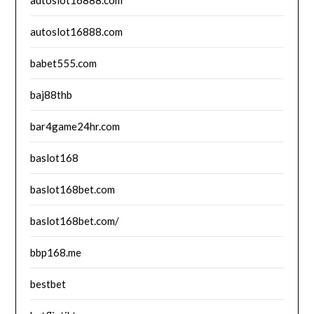
autoslot16888.com
autoslot16888.com
babet555.com
baj88thb
bar4game24hr.com
baslot168
baslot168bet.com
baslot168bet.com/
bbp168.me
bestbet