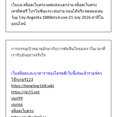
เว็บแม่ สล็อตเว็บตรง websiteแตกง่าย สล็อตเว็บตรง
เครดิตฟรี โปรโมชั่นแรง เล่นง่าย ถอนได้จริง ทดลองเล่น
Top 5 by Angelita 188Bets4.com 21 July 2026 คาสิโน
ออนไลน์
การบรรลุเป้าหมายมักมากับการตัดสินใจของเราในเวลาที่
เรารับมันอย่างจริงใจ
เว็บสล็อตและบาคาร่าของโครตดีเว็บนี้เล่นแล้วรวยจัดๆ
โจ๊กเกอร์123
https://hengjing168.wiki
https://jin55.net
slot99
slot66
สล็อตเว็บตรง