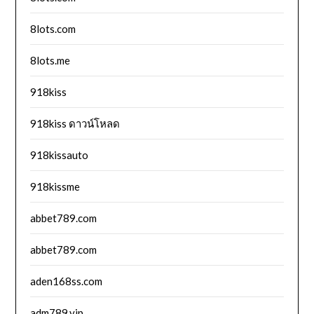
8lots.com
8lots.me
918kiss
918kiss ดาวน์โหลด
918kissauto
918kissme
abbet789.com
abbet789.com
aden168ss.com
adm789.vip