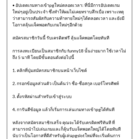
• อัปเดตเกมทางเข้าpgใหม่ตลอดเวลา: ที่นี่มีการอัปเดตเกม
ใหม่ๆอยู่เป็นประจำ ซึ่งทำให้ผมไม่เคยทราบสึกเบื่อ เพราะเหตุ
ว่าสามารถสัมผัสกับความท้าทายใหม่ๆได้ตลอดเวลา และยังมี
โอกาสลุ้นแจ็คพอตกับเกมใหม่ๆอีกด้วย
สมัครสมาชิกวันนี้ รับเครดิตฟรี ลุ้นแจ็คพอตโดยทันที
การลงทะเบียนเป็นสมาชิกกับ funny18 นั้นง่ายมาก ใช้เวลาไม่
ถึง 5 นาที โดยมีขั้นตอนดังต่อไปนี้
1. คลิกที่ปุ่มสมัครสมาชิกบนหน้าเว็บไซต์
2. กรอกข้อมูลส่วนตัว เป็นต้นว่า ชื่อ-ชื่อสกุล เบอร์โทรศัพท์
3. ตั้งรหัสผ่านสำหรับเข้าสู่ระบบ
4. การันตีข้อมูล แล้วก็เริ่มการเล่นเกมทางเข้าpgได้ทันที
หลังจากสมัครสมาชิกเสร็จ คุณจะได้รับเครดิตฟรีทันที ที่
สามารถนำไปเล่นเกมและก็ลุ้นรับแจ็คพอตใหญ่ได้โดยทันที
นับว่าเป็นโอกาสที่ดีสำหรับผู้เล่นpgslotใหม่ที่จะเริ่มต้นการ