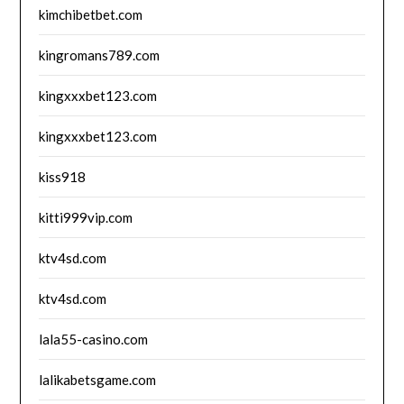
kimchibetbet.com
kingromans789.com
kingxxxbet123.com
kingxxxbet123.com
kiss918
kitti999vip.com
ktv4sd.com
ktv4sd.com
lala55-casino.com
lalikabetsgame.com