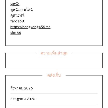
ดูหนัง
ดูหนังออนไลน์
ดูหนังฟรี
faro168
https://hongkong456.me
slot66
ความเห็นล่าสุด
คลังเก็บ
สิงหาคม 2026
กรกฎาคม 2026