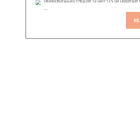
เพลิดเพลินและก็ช่องทางได้กำไรได้โดยทันที 
…
RE