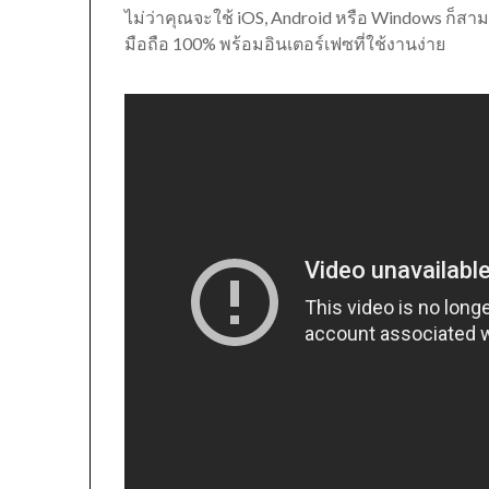
ไม่ว่าคุณจะใช้ iOS, Android หรือ Windows ก็สาม
มือถือ 100% พร้อมอินเตอร์เฟซที่ใช้งานง่าย