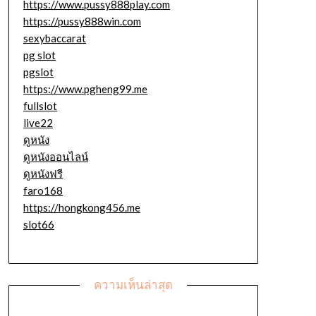
https://www.pussy888play.com
https://pussy888win.com
sexybaccarat
pg slot
pgslot
https://www.pgheng99.me
fullslot
live22
ดูหนัง
ดูหนังออนไลน์
ดูหนังฟรี
faro168
https://hongkong456.me
slot66
ความเห็นล่าสุด