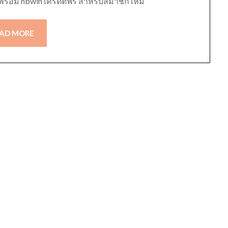
พร้อม nbwin เครดิตฟรี สำหรับสมาชิกใหม่
AD MORE