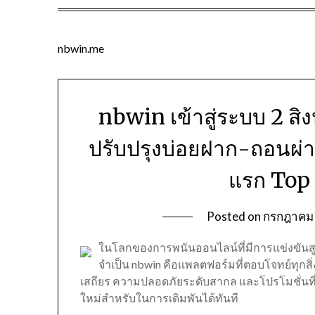
nbwin.me
nbwin เข้าสู่ระบบ 2 สิ
ปรับปรุงบ่อยฝาก-ถอนผ่า
แรก Top
Posted on
กรกฎาคม 
ในโลกของการพนันออนไลน์ที่มีการแข่งขันสูง กา
จำเป็น nbwin คือแพลตฟอร์มที่ตอบโจทย์ทุกสิ่ง
เสถียร ความปลอดภัยระดับสากล และโปรโมชั่นที่ค
ใหม่สำหรับในการเดิมพันได้ทันที