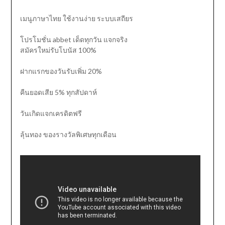
เมนูภาษาไทย ใช้งานง่าย ระบบเสถียร
โปรโมชั่น abbet เด็ดทุกวัน แจกจริง
สมัครใหม่รับโบนัส 100%
ฝากแรกของวันรับเพิ่ม 20%
คืนยอดเสีย 5% ทุกสัปดาห์
วันเกิดแจกเครดิตฟรี
ลุ้นทอง ของรางวัลพิเศษทุกเดือน