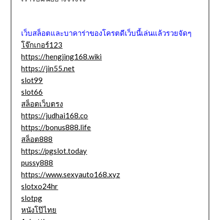
เว็บสล็อตและบาคาร่าของโครตดีเว็บนี้เล่นแล้วรวยจัดๆ
โจ๊กเกอร์123
https://hengjing168.wiki
https://jin55.net
slot99
slot66
สล็อตเว็บตรง
https://judhai168.co
https://bonus888.life
สล็อต888
https://pgslot.today
pussy888
https://www.sexyauto168.xyz
slotxo24hr
slotpg
หนังโป๊ไทย