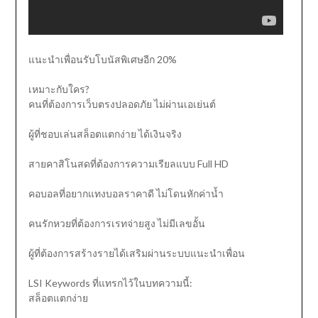
แนะนำเพื่อนรับโบนัสพิเศษอีก 20%
เหมาะกับใคร?
คนที่ต้องการเว็บตรงปลอดภัย ไม่ผ่านเอเย่นต์
ผู้ที่ชอบเล่นสล็อตแตกง่าย ได้เงินจริง
สายคาสิโนสดที่ต้องการความเรียลแบบ Full HD
คอบอลที่อยากแทงบอลราคาดี ไม่โดนหักค่าน้ำ
คนรักหวยที่ต้องการเรทจ่ายสูง ไม่มีเลขอั้น
ผู้ที่ต้องการสร้างรายได้เสริมผ่านระบบแนะนำเพื่อน
LSI Keywords ที่แทรกไว้ในบทความนี้:
สล็อตแตกง่าย