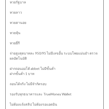
หวยรัฐบาล
หวยลาว
หวยฮานอย
หวยหุ้น
หวยยี่กี
จ่ายสูงสุดบาทละ 950/95 ไม่มีเลขอั้น ระบบโพยแม่นยำ ตรวจ
ผลอัตโนมัติ
ฝากถอนออโต้ abbet ไม่มีขั้นต่ำ
ฝากขั้นต่ำ 1 บาท
ถอนได้จริง ไม่มีจำกัดรอบ
รองรับทุกธนาคารและ TrueMoney Wallet
ไม่ต้องแจ้งสลิป ไม่ต้องรอแอดมิน