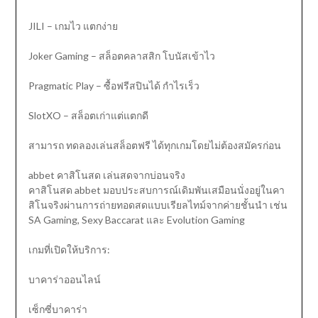
JILI – เกมไว แตกง่าย
Joker Gaming – สล็อตคลาสสิก โบนัสเข้าไว
Pragmatic Play – ซื้อฟรีสปินได้ กำไรเร็ว
SlotXO – สล็อตเก่าแต่แตกดี
สามารถ ทดลองเล่นสล็อตฟรี ได้ทุกเกมโดยไม่ต้องสมัครก่อน
abbet คาสิโนสด เล่นสดจากบ่อนจริง
คาสิโนสด abbet มอบประสบการณ์เดิมพันเสมือนนั่งอยู่ในคา
สิโนจริงผ่านการถ่ายทอดสดแบบเรียลไทม์จากค่ายชั้นนำ เช่น
SA Gaming, Sexy Baccarat และ Evolution Gaming
เกมที่เปิดให้บริการ:
บาคาร่าออนไลน์
เซ็กซี่บาคาร่า