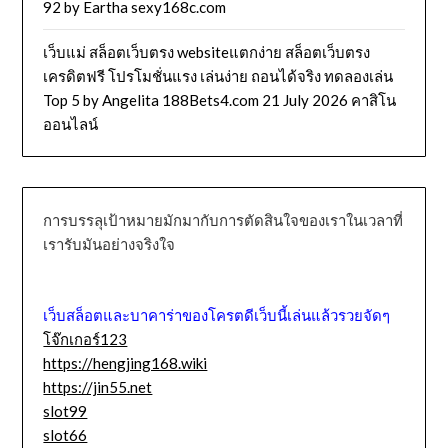
92 by Eartha sexy168c.com
เว็บแม่ สล็อตเว็บตรง websiteแตกง่าย สล็อตเว็บตรง
เครดิตฟรี โปรโมชั่นแรง เล่นง่าย ถอนได้จริง ทดลองเล่น
Top 5 by Angelita 188Bets4.com 21 July 2026 คาสิโน
ออนไลน์
การบรรลุเป้าหมายมักมากับการตัดสินใจของเราในเวลาที่
เรารับมันอย่างจริงใจ
เว็บสล็อตและบาคาร่าของโครตดีเว็บนี้เล่นแล้วรวยจัดๆ
โจ๊กเกอร์123
https://hengjing168.wiki
https://jin55.net
slot99
slot66