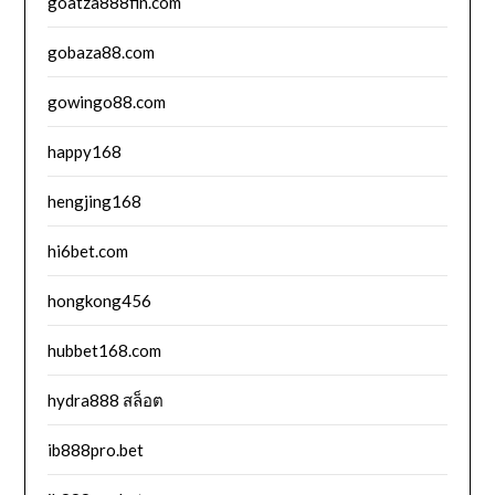
goatza888fin.com
gobaza88.com
gowingo88.com
happy168
hengjing168
hi6bet.com
hongkong456
hubbet168.com
hydra888 สล็อต
ib888pro.bet