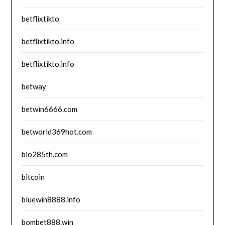
betflixtikto
betflixtikto.info
betflixtikto.info
betway
betwin6666.com
betworld369hot.com
bio285th.com
bitcoin
bluewin8888.info
bombet888.win