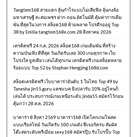
Tangtem168 สายแตก ลุ้นกำไรแบบไม่เสียฟีล ลุ้นกงล้อ
มหาเศรษฐี สะสมเพชร ฝาก-ถอน อัตโนมัติ คุ้มค่าการเดิม
พัน ที่สุดในวงการ สล็อต168 ห้ามพลาด โปรดีรออยู่ Top
38 by Emilia tangtem168e.com 28 สิงหาคม 2026
เครดิตฟรี 24 ก.ค. 2026 สล็อต168 เกมเดิมพัน ที่สร้าง
ความบันเทิง ดีที่สุด วันเกิดรับเลย 300 เกมคุรภาพ เว็บ
โปร่งใส ยูสเดียว เล่นได้ทุกเกม เครดิตฟรี เกมสล็อตหลาย
ร้อยแบบ Top 52 by Stephan Hengjing168d.com
สล็อตเครดิตฟรี เว็บบาคาร่าอันดับ 1 ในไทย Top 49 by
Tanesha jin55.guru แคชแบค ยิงปลารับ 10% อยู่ไหนก็
เล่นได้ ประสบการณ์เกมเหนือระดับ jinda55 สมัครไว้ก่อน
คุ้มกว่า 28 ส.ค. 2026
บาคาร่า 8 สิงหา 2569 บาคาร่า168 เปิดโลกเกมไพ่สด
แบบเรียลไทม์ วันเกิดรับ 500 เกมดัง ฟีเจอร์ครบ สัมผัส
โต๊ะสดระดับพรีเมียม sexy168 สมัครปุ๊บ รับโปรปั๊บ Top