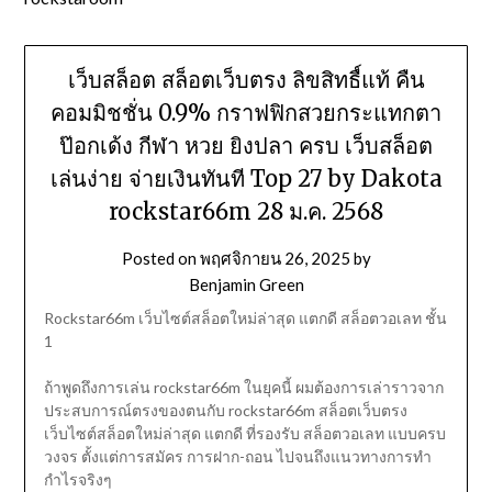
เว็บสล็อต สล็อตเว็บตรง ลิขสิทธื์แท้ คืน
คอมมิชชั่น 0.9% กราฟฟิกสวยกระแทกตา
ป๊อกเด้ง กีฬา หวย ยิงปลา ครบ เว็บสล็อต
เล่นง่าย จ่ายเงินทันที Top 27 by Dakota
rockstar66m 28 ม.ค. 2568
Posted on
พฤศจิกายน 26, 2025
by
Benjamin Green
Rockstar66m เว็บไซต์สล็อตใหม่ล่าสุด แตกดี สล็อตวอเลท ชั้น
1
ถ้าพูดถึงการเล่น rockstar66m ในยุคนี้ ผมต้องการเล่าราวจาก
ประสบการณ์ตรงของตนกับ rockstar66m สล็อตเว็บตรง
เว็บไซต์สล็อตใหม่ล่าสุด แตกดี ที่รองรับ สล็อตวอเลท แบบครบ
วงจร ตั้งแต่การสมัคร การฝาก-ถอน ไปจนถึงแนวทางการทำ
กำไรจริงๆ