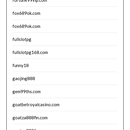
fox689ok.com
fox689ok.com
fullslotpg
fullslotpg168.com
funny18
gaojing888
gem99ths.com
goatbetroyalcasino.com
goatza888fin.com