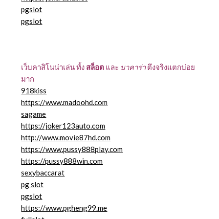
pgslot
pgslot
เว็บคาสิโนน่าเล่น ทั้ง
สล็อต
และ
บาคาร่า
ตึงจริงแตกบ่อย
มาก
918kiss
https://www.madoohd.com
sagame
https://joker123auto.com
http://www.movie87hd.com
https://www.pussy888play.com
https://pussy888win.com
sexybaccarat
pg slot
pgslot
https://www.pgheng99.me