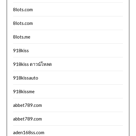
8lots.com
8lots.com
8lots.me
918kiss
918kiss ดาวน์โหลด
918kissauto
918kissme
abbet789.com
abbet789.com
aden168ss.com