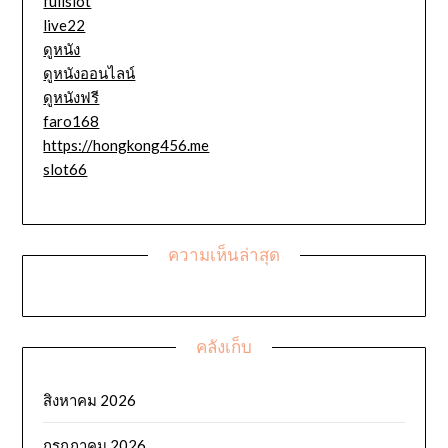
fullslot
live22
ดูหนัง
ดูหนังออนไลน์
ดูหนังฟรี
faro168
https://hongkong456.me
slot66
ความเห็นล่าสุด
คลังเก็บ
สิงหาคม 2026
กรกฎาคม 2026