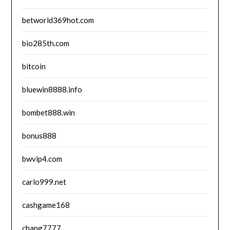
betworld369hot.com
bio285th.com
bitcoin
bluewin8888.info
bombet888.win
bonus888
bwvip4.com
carlo999.net
cashgame168
chang7777