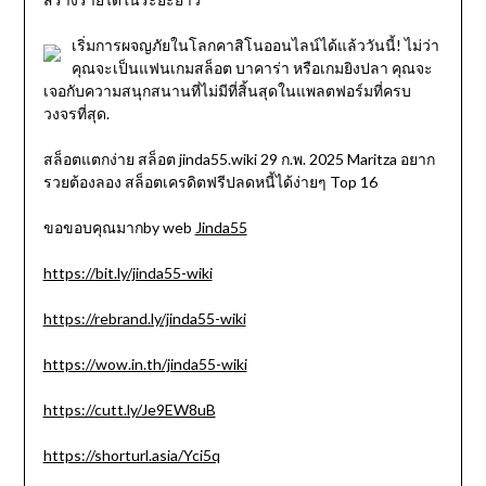
เริ่มการผจญภัยในโลกคาสิโนออนไลน์ได้แล้ววันนี้! ไม่ว่า
คุณจะเป็นแฟนเกมสล็อต บาคาร่า หรือเกมยิงปลา คุณจะ
เจอกับความสนุกสนานที่ไม่มีที่สิ้นสุดในแพลตฟอร์มที่ครบ
วงจรที่สุด.
สล็อตแตกง่าย สล็อต jinda55.wiki 29 ก.พ. 2025 Maritza อยาก
รวยต้องลอง สล็อตเครดิตฟรีปลดหนี้ได้ง่ายๆ Top 16
ขอขอบคุณมากby web
Jinda55
https://bit.ly/jinda55-wiki
https://rebrand.ly/jinda55-wiki
https://wow.in.th/jinda55-wiki
https://cutt.ly/Je9EW8uB
https://shorturl.asia/Yci5q