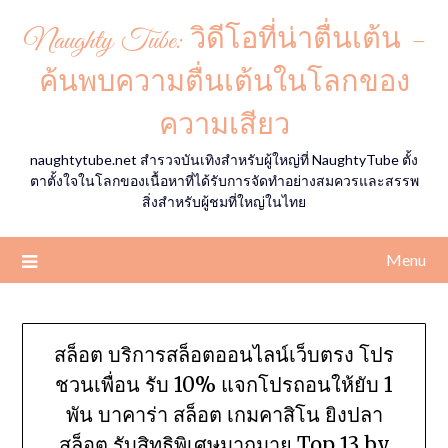
Skip
Naughty Tube: วิดีโอที่น่าตื่นเต้น –
to
content
ค้นพบความตื่นเต้นในโลกของ
ความเสียว
naughtytube.net สำรวจบันเทิงสำหรับผู้ใหญ่ที่ NaughtyTube ตั้ง
ตาตั้งใจในโลกของเนื้อหาที่ได้รับการจัดทำอย่างสมควรและสรรพ
สิ่งสำหรับผู้ชมที่ใหญ่ในไทย
Menu
สล็อต บริการสล็อตออนไลน์เว็บตรง โปร
ชวนเพื่อน รับ 10% แจกโปรถอนให้ยับ 1
พัน บาคาร่า สล็อต เกมคาสิโน ยิงปลา
สล็อต รับสิทธิพิเศษมากมาย Top 13 by