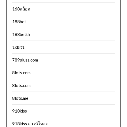
168สล็อต
188bet
188betth
1xbit1
789pluss.com
8lots.com
8lots.com
8lots.me
918kiss
918kiss ดาวน์โหลด