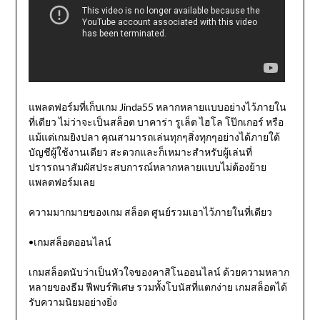
แพลตฟอร์มที่เก็บเกม Jinda55 หลากหลายแบบอย่างไว้ภายใน
ที่เดียว ไม่ว่าจะเป็นสล็อต บาคาร่า รูเล็ต ไฮโล โป๊กเกอร์ หรือ
แม้แต่เกมยิงปลา คุณสามารถเล่นทุกๆสิ่งทุกๆอย่างได้ภายใต้
บัญชีผู้ใช้งานเดียว สะดวกและก็เหมาะสำหรับผู้เล่นที่
ปรารถนาสัมผัสประสบการณ์หลากหลายแบบไม่ต้องย้าย
แพลตฟอร์มเลย
ความมากมายของเกม สล็อต ศูนย์รวมเอาไว้ภายในที่เดียว
•เกมสล็อตออนไลน์
เกมสล็อตนับว่าเป็นหัวใจของคาสิโนออนไลน์ ด้วยความหลาก
หลายของธีม ฟีพบร์พิเศษ รวมทั้งโบนัสที่แตกง่าย เกมสล็อตได้
รับความนิยมอย่างยิ่ง