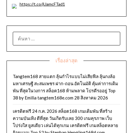
https://t.co/jUamcFTad1
ค้นหา
สำหรับ:
เรื่องล่าสุด
Tangtem168 สายแตก ลุ้นกำไรแบบไม่เสียฟีล ลุ้นกงล้อ
มหาเศรษฐี สะสมเพชร ฝาก-ถอน อัตโนมัติ คุ้มค่าการเดิม
พัน ที่สุดในวงการ สล็อต168 ห้ามพลาด โปรดีรออยู่ Top
38 by Emilia tangtem168e.com 28 สิงหาคม 2026
เครดิตฟรี 24 ก.ค. 2026 สล็อต168 เกมเดิมพัน ที่สร้าง
ความบันเทิง ดีที่สุด วันเกิดรับเลย 300 เกมคุรภาพ เว็บ
โปร่งใส ยูสเดียว เล่นได้ทุกเกม เครดิตฟรี เกมสล็อตหลาย
ร้อยแบบ Top 52 by Stephan Hengjing168d.com