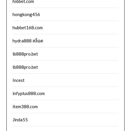
hi6bet.com
hongkong456
hubbet168.com
hydra888 สล็อต
ib888pro.bet
ib888pro.bet
Incest
infyplus888.com
item388.com
Jinda55