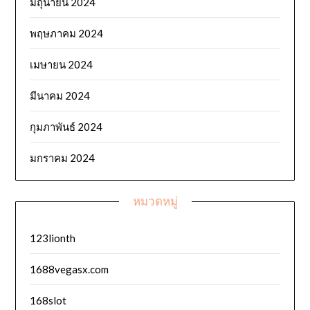
มิถุนายน 2024
พฤษภาคม 2024
เมษายน 2024
มีนาคม 2024
กุมภาพันธ์ 2024
มกราคม 2024
หมวดหมู่
123lionth
1688vegasx.com
168slot