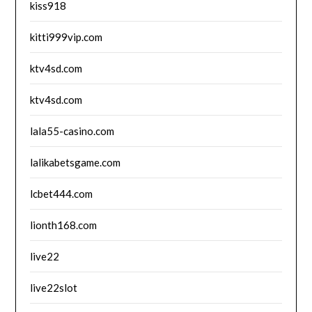
kiss918
kitti999vip.com
ktv4sd.com
ktv4sd.com
lala55-casino.com
lalikabetsgame.com
lcbet444.com
lionth168.com
live22
live22slot