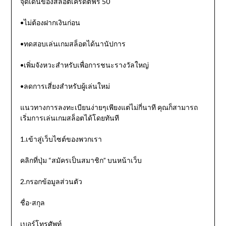
จุดเด่นของสล็อตเครดิตฟรี 50
•ไม่ต้องฝากเงินก่อน
•ทดสอบเล่นเกมสล็อตได้นานัปการ
•เพิ่มจังหวะสำหรับเพื่อการชนะรางวัลใหญ่
•ลดการเสี่ยงสำหรับผู้เล่นใหม่
แนวทางการลงทะเบียนง่ายๆเพียงแต่ไม่กี่นาที คุณก็สามารถ
เริ่มการเล่นเกมสล็อตได้โดยทันที
1.เข้าสู่เว็บไซต์ของพวกเรา
คลิกที่ปุ่ม “สมัครเป็นสมาชิก” บนหน้าเว็บ
2.กรอกข้อมูลส่วนตัว
ชื่อ-สกุล
เบอร์โทรศัพท์