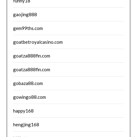
funny18
gaojing888
gem99ths.com
goatbetroyalcasino.com
goatza888fin.com
goatza888fin.com
gobaza88.com
gowingo88.com
happy168
hengjing168