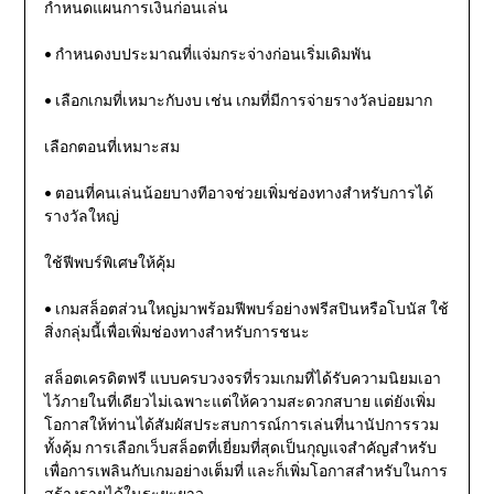
กำหนดแผนการเงินก่อนเล่น
• กำหนดงบประมาณที่แจ่มกระจ่างก่อนเริ่มเดิมพัน
• เลือกเกมที่เหมาะกับงบ เช่น เกมที่มีการจ่ายรางวัลบ่อยมาก
เลือกตอนที่เหมาะสม
• ตอนที่คนเล่นน้อยบางทีอาจช่วยเพิ่มช่องทางสำหรับการได้
รางวัลใหญ่
ใช้ฟีพบร์พิเศษให้คุ้ม
• เกมสล็อตส่วนใหญ่มาพร้อมฟีพบร์อย่างฟรีสปินหรือโบนัส ใช้
สิ่งกลุ่มนี้เพื่อเพิ่มช่องทางสำหรับการชนะ
สล็อตเครดิตฟรี แบบครบวงจรที่รวมเกมที่ได้รับความนิยมเอา
ไว้ภายในที่เดียวไม่เฉพาะแต่ให้ความสะดวกสบาย แต่ยังเพิ่ม
โอกาสให้ท่านได้สัมผัสประสบการณ์การเล่นที่นานัปการรวม
ทั้งคุ้ม การเลือกเว็บสล็อตที่เยี่ยมที่สุดเป็นกุญแจสำคัญสำหรับ
เพื่อการเพลินกับเกมอย่างเต็มที่ และก็เพิ่มโอกาสสำหรับในการ
สร้างรายได้ในระยะยาว