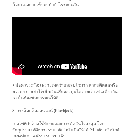
น้อย แต่อยากเข้ามาทำกำไรระยะสั้น
• ข้อควรระวัง: เพราะเหตุว่าเกมจบไวมาก หากสติหลุดหรือ
ดวงตก อาจทำให้เสียเงินเสียทองทุนได้รวดเร็วเช่นเดียวกัน
ฉะนั้นต้องข่มอารมณ์ให้ดี
3. กางล็คแจ็คออนไลน์ (Blackjack)
เกมไพ่ที่จำต้องใช้ทักษะและการตัดสินใจสูงสุด โดย
วัตถุประสงค์คือการรวมแต้มไพ่ในมือให้ได้ 21 แต้ม หรือใกล้
เคียงที่สุด แต่ห้ามเกิน 21 แต้ม