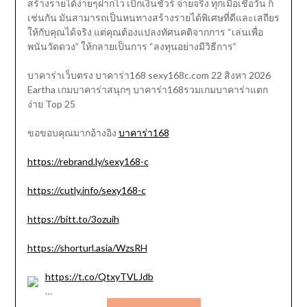
สร้างรายได้ง่ายๆฝากไว เบิกเงินชัวร์ จ่ายจริง ทุกเมื่อเชื่อวัน ก็
เช่นกัน มันสามารถเป็นหนทางสร้างรายได้พิเศษที่ดีและเสถียร
ให้กับคุณได้จริง แต่คุณต้องแปลงทัศนคติจากการ “เล่นเพื่อ
พนันวัดดวง” ให้กลายเป็นการ “ลงทุนอย่างมีวิธีการ”
บาคาร่าเว็บตรง บาคาร่า168 sexy168c.com 22 สิงหา 2026
Eartha เกมบาคาร่าสนุกๆ บาคาร่า168รวมเกมบาคาร่าแตก
ง่าย Top 25
ขอขอบคุณมากอ้างอิง
บาคาร่า168
https://rebrand.ly/sexy168-c
https://cutly.info/sexy168-c
https://bitt.to/3ozuih
https://shorturl.asia/WzsRH
https://t.co/QtxyTVLJdb
…