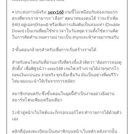
• ประสบการณ์จริง:
sexy168
เกมนี้ไม่เหมือนกับสองเกมแรก
ตรงที่พวกเราสามารถ “เลือก” ฟุตบาทของตนได้ ว่าจะจั่วเพิ่ม
(Hit) อยู่เฉยๆ(Stand) หรือเพิ่มการเดิมพันเป็นสองเท่า (Double
Down) เป็นเกมที่ผมใช้ฆ่าเวลาในวันหยุด รวมทั้งใช้ความคิด
ในการคิดคำนวณความน่าจะเป็น สนุกและท้าทายมากขอรับ
3 ขั้นตอนกล้วยๆสำหรับเพื่อการเริ่มสร้างรายได้
สำหรับคนไหนกันที่อ่านมาถึงที่ตรงนี้แล้วคิดว่า “ต้องการลองดู
สักตั้ง” เพื่อพิสูจน์ว่า sexy168 เกมไพ่ สร้างรายได้ง่ายๆฝากไว
ถอนเงินแน่นอน จ่ายจริง ทุกเมื่อเชื่อวัน มันเป็นอย่างที่ผมรีวิว
ไหม ผมแนะนำให้เริ่มจากการสมัคร
สมาชิกก่อนครับ ซึ่งขั้นตอนในยุคนี้ทำเป็นง่ายอย่างยิ่งผ่าน
สมาร์ทโฟนเพียงเครื่องเดียว
1.เข้าสู่หน้าเว็บไซต์และก็กรอกเบอร์โทร:ทำรายการได้ด้วยตัว
เอง
คลิกที่ปุ่มลงทะเบียนเป็นสมาชิกบนหน้าเว็บหลัก หลังจากนั้น