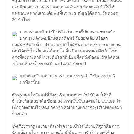
ที่สุดอย่างไม่ต้องสงสัย เว็บไซต์ตรงแท้ 100% มาพร้อมเกมพนัน
ยอดนิยมอย่างบาคาร่า แนวทางเล่นง่าย ข้อตกลงเข้าใจได้
แน่นอน สนุกกับเกมเดิมพันที่เหมาะสมที่สุดได้แต่ละวันตลอด
24 ชั่วโมง
บาคาร่าออนไลน์ มีโปรโมชั่นรวมทั้งกิจกรรมซัพพอร์ต
มากมาย จัดเต็มอีกทั้งเครดิตฟรี รับยอดเสีย หรือค่า
คอมมิชชั่นอีกด้วย ฝากถอนง่าย ไม่มีขั้นต่ำสำหรับการฝากถอน
เล่นได้เท่าไหร่ก็ถอนได้แบบไม่อั้น นี่แหละครับผมคือเว็บไซต์
ตรงที่ส่งตรงคาสิโนระดับโลกที่เยี่ยมที่สุดถึงมือคุณ ถ้าเกิดคุณ
พร้อมแล้วล่ะก็ ลงทะเบียนเป็นสมาชิกเลย!
แนวทางนับแต้ม บาคาร่า แบบง่ายๆเข้าใจได้ภายใน 5
นาทีแค่นั้น!
สำหรับคนใดกันแน่ที่พึ่งจะเริ่มเล่นบาคาร่า168 ล่ะก็ สิ่งที่
จำเป็นที่สุดเลยก็คือ ข้อตกลงการพนันนั่นเองขอรับ แน่นอนว่า
เมื่อคุณตัดสินใจเล่นบาคาร่า คุณก็บางทีก็อาจจะเรียนข้อมูลมา
บ้างแล้ว
ซึ่งเรื่องรากฐานง่ายๆที่จะทำความเข้าใจได้ง่ายที่สุดก็คือ การ
นับแต้มบนไพ่ บาคาร่าออนไลน์ นั่นเองขอรับ ถ้าคุณรู้เรื่อง