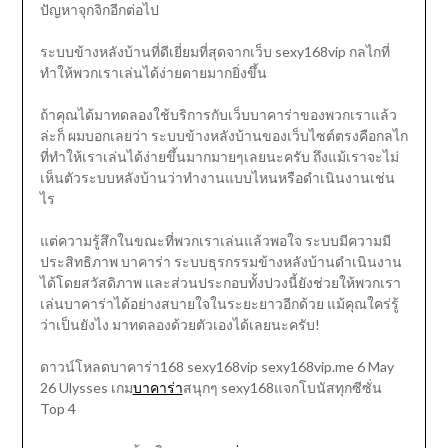
ปัญหาจุกจิกอีกต่อไป
ระบบข้างหลังบ้านที่ดีเยี่ยมที่สุดจากเว็บ sexy168vip กลไกที่
ทำให้พวกเราเล่นได้ง่ายดายมากยิ่งขึ้น
ถ้าคุณได้มาทดลองใช้บริการกับเว็บบาคาร่าของพวกเราแล้ว
ล่ะก็ ผมบอกเลยว่า ระบบข้างหลังบ้านของเว็บไซต์ตรงคือกลไก
ที่ทำให้เราเล่นได้ง่ายขึ้นมากมายๆเลยนะครับ ถึงแม้เราจะไม่
เห็นตัวระบบหลังบ้านว่าทำงานแบบไหนหรือดำเนินงานเช่น
ไร
แต่ความรู้สึกในขณะที่พวกเราเล่นแล้วพอใจ ระบบมีความมี
ประสิทธิภาพ บาคาร่า ระบบธุรกรรมข้างหลังบ้านดำเนินงาน
ได้โดยสวัสดิภาพ และส่วนประกอบทั้งปวงนี้ยังช่วยให้พวกเรา
เล่นบาคาร่าได้อย่างสบายใจในระยะยาวอีกด้วย แม้คุณใคร่รู้
ว่าเป็นยังไง มาทดลองด้วยตัวเองได้เลยนะครับ!
ดาวน์โหลดบาคาร่า168 sexy168vip sexy168vip.me 6 May
26 Ulysses เกม
บาคาร่า
สนุกๆ sexy168แจกโบนัสทุกซีซั่น
Top 4