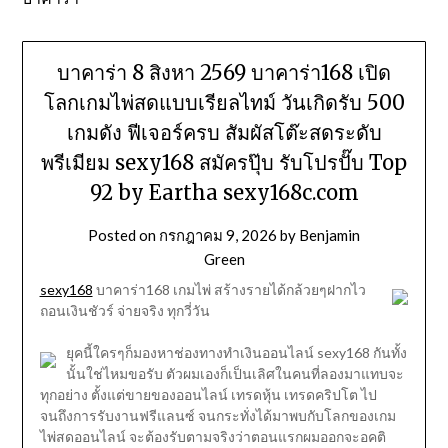
บาคาร่า 8 สิงหา 2569 บาคาร่า168 เปิด
โลกเกมไพ่สดแบบเรียลไทม์ วันเกิดรับ 500
เกมดัง ฟีเจอร์ครบ สัมผัสโต๊ะสดระดับ
พรีเมียม sexy168 สมัครปุ๊บ รับโปรปั๊บ Top
92 by Eartha sexy168c.com
Posted on
กรกฎาคม 9, 2026
by
Benjamin
Green
sexy168
บาคาร่า168 เกมไพ่ สร้างรายได้กล้วยๆฝากไว
ถอนเงินชัวร์ จ่ายจริง ทุกวี่วัน
ยุคนี้ใครๆก็มองหาช่องทางทำเงินออนไลน์ sexy168 กันทั้ง
นั้นใช่ไหมขอรับ ตัวผมเองก็เป็นเลิศในคนที่ลองมาแทบจะ
ทุกอย่าง ตั้งแต่ขายของออนไลน์ เทรดหุ้น เทรดคริปโต ไป
จนถึงการรับงานฟรีแลนซ์ จนกระทั่งได้มาพบกับโลกของเกม
ไพ่สดออนไลน์ จะต้องรับตามจริงว่าตอนแรกผมออกจะอคติ