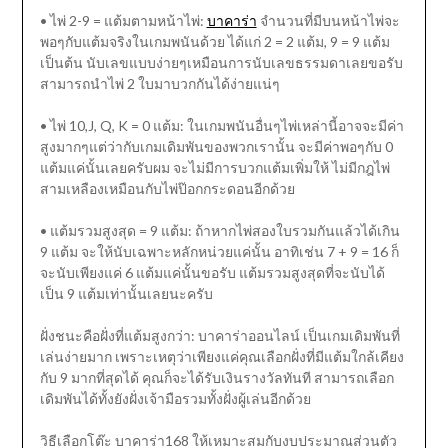
• ไพ่ 2-9 = แต้มตามหน้าไพ่:
บาคาร่า
จำนวนที่มีบนหน้าไพ่จะ
พอๆกับแต้มจริงในเกมพนันด้วย ได้แก่ 2 = 2 แต้ม, 9 = 9 แต้ม
เป็นต้น นับเลขแบบง่ายๆเหมือนการนับเลขธรรมดาเลยขอรับ
สามารถนำไพ่ 2 ใบมาบวกกันได้ง่ายแน่ๆ
• ไพ่ 10,J, Q, K = 0 แต้ม: ในเกมพนันอื่นๆไพ่เหล่านี้อาจจะมีค่า
สูงมากๆแต่ว่ากับเกมเดิมพันของพวกเรานั้น จะมีค่าพอๆกับ 0
แต้มแค่นั้นเลยครับผม จะไม่มีการบวกแต้มเพิ่มให้ ไม่มีกฎไพ่
สามเหลืองเหมือนกับไพ่ป๊อกกระดอนอีกด้วย
• แต้มรวมสูงสุด = 9 แต้ม: ถ้าหากไพ่สองใบรวมกันแล้วได้เกิน
9 แต้ม จะให้นับเฉพาะหลักหน่วยแค่นั้น อาทิเช่น 7 + 9 = 16 ก็
จะนับเพียงแค่ 6 แต้มแค่นั้นขอรับ แต้มรวมสูงสุดที่จะนับได้
เป็น 9 แต้มเท่านั้นเลยนะครับ
ฝั่งชนะคือฝั่งที่แต้มสูงกว่า: บาคาร่าออนไลน์ เป็นเกมเดิมพันที่
เล่นง่ายมาก เพราะเหตุว่าเพียงแค่คุณเลือกฝั่งที่มีแต้มใกล้เคียง
กับ 9 มากที่สุดได้ คุณก็จะได้รับเงินรางวัลทันที สามารถเลือก
เดิมพันได้ทั้งยังฝั่งเจ้ามือรวมทั้งฝั่งผู้เล่นอีกด้วย
วิธีเลือกโต๊ะ บาคาร่า168 ให้เหมาะสมกับงบประมาณส่วนตัว