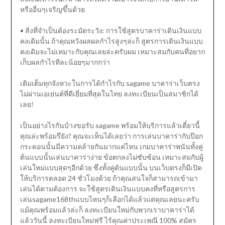
หรืออื่นๆเจริญขึ้นด้วย
• สิ่งที่จำเป็นต้องระมัดระวัง: การใช้สูตรบาคาร่าเดินเงินแบบ
คงเดิมนั้น ถ้าคุณหวังผลผลกำไรสูงๆล่ะก็ สูตรการเดินเงินแบบ
คงเดิมจะไม่เหมาะกับคุณเลยล่ะครับผม เหมาะสมกับคนที่อยาก
เก็บผลกำไรทีละน้อยๆมากกว่า
เติมเต็มทุกจังหวะในการได้กำไรกับ sagame บาคาร่าเว็บตรง
ไม่ผ่านเอเย่นต์ที่ดีเยี่ยมที่สุดในไทย ลงทะเบียนเป็นสมาชิกได้
เลย!
เป็นอย่างไรกันบ้างขอรับ sagame พร้อมให้บริการแล้วเดี๋ยวนี้
คุณล่ะพร้อมรึยัง? คุณจะเห็นได้เลยว่า การเล่นบาคาร่ากับป๊อก
กระดอนนั้นมีความคล้ายกันมากแค่ไหน เกมบาคาร่าพนันทั้งคู่
ต้นแบบนั้นเล่นบาคาร่าง่าย ข้อตกลงไม่ซับซ้อน เหมาะสมกับผู้
เล่นใหม่แบบสุดๆอีกด้วย ซึ่งทั้งคู่ต้นแบบนั้น บนเว็บตรงก็มีเปิด
ให้บริการตลอด 24 ชั่วโมงด้วย ถ้าคุณสนใจก็สามารถเข้ามา
เล่นได้ตามต้องการ จะใช้สูตรเดินเงินแบบคงที่หรือสูตรการ
เล่นsagame168thแบบไหนๆก็เลือกได้แล้วแต่คุณเลยนะครับ
แม้คุณพร้อมแล้วล่ะก็ ลงทะเบียนใหม่กับพวกเราบาคาร่าได้
แล้ววันนี้ ลงทะเบียนใหม่ฟรี ไร้คุณค่าประเพณี 100% สมัคร