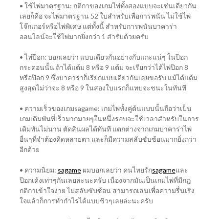
• ใช้ไพ่มาตรฐาน: กติกาของเกมไพ่ทั้งสองแบบจะเช่นเดียวกัน
เลยก็คือ จะไพ่มาตรฐาน 52 ใบสำหรับเพื่อการพนัน ไม่ใช้ไพ่
โจ๊กเกอร์หรือไพ่พิเศษ แต่ทั้งนี้ สำหรับการพนันบาคาร่า
ออนไลน์จะใช้ไพ่มากยิ่งกว่า 1 สำรับด้วยครับ
• ไพ่ป๊อก: บอกเลยว่า แบบเดียวกันอย่างกับแกะแน่ๆ ในป๊อก
กระดอนนั้น ถ้าได้แต้ม 8 หรือ 9 แต้ม จะเรียกว่าได้ไพ่ป๊อก 8
หรือป๊อก 9 ซึ่งบาคาร่าก็เรียกแบบเดียวกันเลยขอรับ แม้ได้แต้ม
สูงสุดไม่ว่าจะ 8 หรือ 9 ในสองใบแรกก็แทบจะชนะในทันที
• ความเร็วของเกมsagame: เกมไพ่ทั้งคู่ต้นแบบนั้นถือว่าเป็น
เกมเดิมพันที่เร็วมากมายๆในหนึ่งรอบจะใช้เวลาสำหรับในการ
เดิมพันไม่นาน ตัดสินผลได้ทันที แตกต่างจากเกมบาคาร่าไพ่
อื่นๆที่จำต้องคิดหลายตา และก็มีความสลับซับซ้อนมากยิ่งกว่า
อีกด้วย
• ความนิยม:
sagame
ผมบอกเลยว่า คนไทยรัก
sagame
และ
ป๊อกเด้งเท่าๆกันเลยล่ะนะครับ เนื่องจากมันเป็นเกมไพ่ที่มีกฎ
กติกาเข้าใจง่าย ไม่สลับซับซ้อน สามารถเล่นเพื่อความรื่นเริง
ใจแล้วก็การทำกำไรได้แบบชิวๆเลยล่ะนะครับ