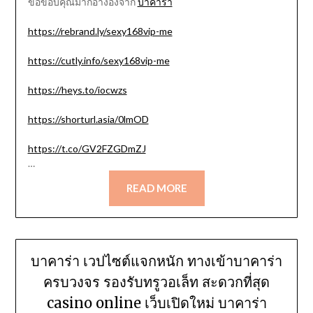
ขอขอบคุณมากอ้างอิงจาก
บาคาร่า
https://rebrand.ly/sexy168vip-me
https://cutly.info/sexy168vip-me
https://heys.to/iocwzs
https://shorturl.asia/0lmOD
https://t.co/GV2FZGDmZJ
…
READ MORE
บาคาร่า เวปไซต์แจกหนัก ทางเข้าบาคาร่า
ครบวงจร รองรับทรูวอเล็ท สะดวกที่สุด
casino online เว็บเปิดใหม่ บาคาร่า