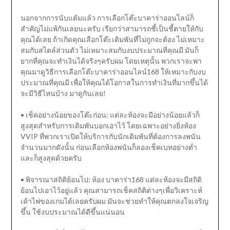
นอกจากการนับแต้มแล้ว การเลือกโต๊ะบาคาร่าออนไลน์ก็
สำคัญไม่แพ้กันเลยนะครับ เรียกว่าสามารถชี้เป็นชี้ตายให้กับ
คุณได้เลย ถ้าเกิดคุณเลือกโต๊ะเดิมพันที่ไม่ถูกจะต้อง ไม่เหมาะ
สมกับสไตล์ส่วนตัว ไม่เหมาะสมกับงบประมาณที่คุณมี มันก็
ยากที่คุณจะทำเงินได้จริงๆครับผม โดยเหตุนั้น พวกเราจะพา
คุณมาดูวิธีการเลือกโต๊ะบาคาร่าออนไลน์168 ให้เหมาะกับงบ
ประมาณที่คุณมี เพื่อให้คุณได้โอกาสในการทำเงินที่มากขึ้นได้
จะมีวิธีไหนบ้าง มาดูกันเลย!
• เช็คอย่างน้อยของโต๊ะก่อน: แต่ละห้องจะมีอย่างน้อยแล้วก็
สูงสุดสำหรับการเดิมพันบอกเอาไว้ โดยเฉพาะอย่างยิ่งห้อง
VVIP ที่พวกเราเปิดให้บริการกับนักเดิมพันที่ต้องการลงพนัน
จำนวนมากดังนั้น ก่อนเลือกห้องพนันก็ลองเช็คเบทอย่างต่ำ
และก็สูงสุดด้วยครับ
• พิจารณาสถิติย้อนไป: ห้อง บาคาร่า168 แต่ละห้องจะมีสถิติ
ย้อนไปเอาไว้อยู่แล้ว คุณสามารถเช็คสถิติต่างๆเพื่อวิเคราะห์
เค้าไพ่ของเกมได้เลยครับผม มันจะช่วยทำให้คุณตกลงใจเจริญ
ขึ้น ใช้งบประมาณได้ดีขึ้นแน่นอน