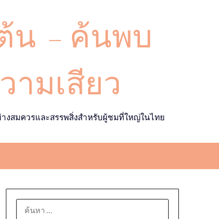
นเต้น – ค้นพบ
วามเสียว
อย่างสมควรและสรรพสิ่งสำหรับผู้ชมที่ใหญ่ในไทย
ค้นหา
สำหรับ: