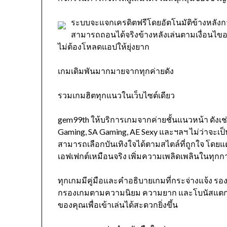
ระบบจะแจกเครดิตฟรีโดยอัตโนมัติข้างหลังก
สามารถถอนได้จริงข้างหลังเล่นตามเงื่อนไขอ
ไม่ต้องโหลดแอปให้ยุ่งยาก
เกมเดิมพันมากมายจากทุกค่ายดัง
รวมเกมฮิตทุกแนวในเว็บไซต์เดียว
gem99th ให้บริการเกมจากค่ายชั้นแนวหน้า ดังเช่
Gaming, SA Gaming, AE Sexy และฯลฯ ไม่ว่าจะเป็
สามารถเลือกบันเทิงใจได้ตามสไตล์ที่ถูกใจ โดย
เอฟเฟกต์เหมือนจริง เพิ่มความเพลิดเพลินในทุกก
ทุกเกมมีคู่มือและคำอธิบายเกมที่กระจ่างแจ้ง ร
กรองเกมตามความนิยม ความยาก และโบนัสแตกง่า
ของคุณเพื่อเข้าเล่นได้สะดวกยิ่งขึ้น