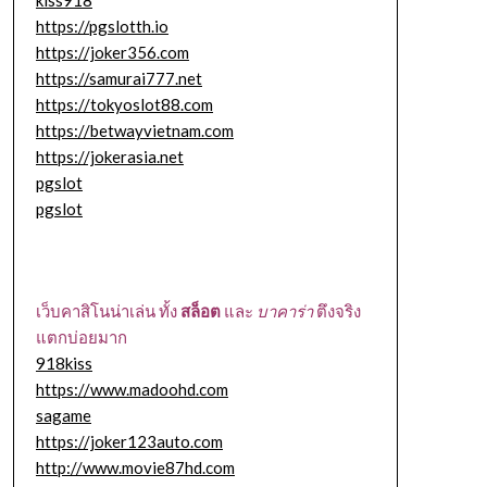
https://pgslotth.io
https://joker356.com
https://samurai777.net
https://tokyoslot88.com
https://betwayvietnam.com
https://jokerasia.net
pgslot
pgslot
เว็บคาสิโนน่าเล่น ทั้ง
สล็อต
และ
บาคาร่า
ตึงจริง
แตกบ่อยมาก
918kiss
https://www.madoohd.com
sagame
https://joker123auto.com
http://www.movie87hd.com