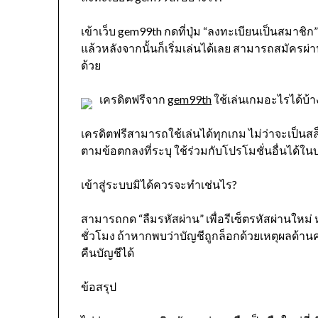
เข้าเว็บ gem99th กดที่ปุ่ม “ลงทะเบียนเป็นสมาชิก
แล้วหลังจากนั้นก็เริ่มเล่นได้เลย สามารถสมัครผ่าน
ด้วย
เครดิตฟรีจาก
gem99th
ใช้เล่นเกมอะไรได้บ้า
เครดิตฟรีสามารถใช้เล่นได้ทุกเกม ไม่ว่าจะเป็นส
ตามข้อตกลงที่ระบุ ใช้ร่วมกับโปรโมชั่นอื่นได้ในบ
เข้าสู่ระบบมิได้ควรจะทำเช่นไร?
สามารถกด “ลืมรหัสผ่าน” เพื่อรีเซ็ตรหัสผ่าน
ชั่วโมง ถ้าหากพบว่าบัญชีถูกล็อกด้วยเหตุผลด้า
คืนบัญชีได้
ข้อสรุป