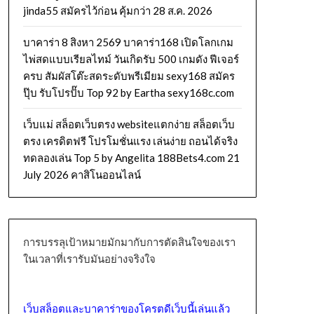
jinda55 สมัครไว้ก่อน คุ้มกว่า 28 ส.ค. 2026
บาคาร่า 8 สิงหา 2569 บาคาร่า168 เปิดโลกเกม
ไพ่สดแบบเรียลไทม์ วันเกิดรับ 500 เกมดัง ฟีเจอร์
ครบ สัมผัสโต๊ะสดระดับพรีเมียม sexy168 สมัคร
ปุ๊บ รับโปรปั๊บ Top 92 by Eartha sexy168c.com
เว็บแม่ สล็อตเว็บตรง websiteแตกง่าย สล็อตเว็บ
ตรง เครดิตฟรี โปรโมชั่นแรง เล่นง่าย ถอนได้จริง
ทดลองเล่น Top 5 by Angelita 188Bets4.com 21
July 2026 คาสิโนออนไลน์
การบรรลุเป้าหมายมักมากับการตัดสินใจของเรา
ในเวลาที่เรารับมันอย่างจริงใจ
เว็บสล็อตและบาคาร่าของโครตดีเว็บนี้เล่นแล้ว