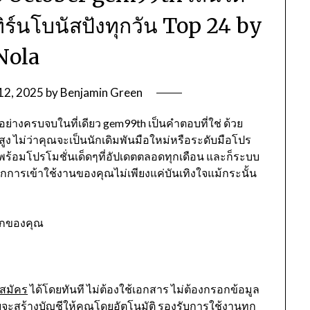
ิร์นโบนัสปังทุกวัน Top 24 by
Nola
12, 2025
by
Benjamin Green
อย่างครบจบในที่เดียว gem99th เป็นคำตอบที่ใช่ ด้วย
ูง ไม่ว่าคุณจะเป็นนักเดิมพันมือใหม่หรือระดับมือโปร
้อมโปรโมชั่นเด็ดๆที่อัปเดตตลอดทุกเดือน และก็ระบบ
ุกการเข้าใช้งานของคุณไม่เพียงแค่บันเทิงใจแม้กระนั้น
ลักของคุณ
สมัคร
ได้โดยทันที ไม่ต้องใช้เอกสาร ไม่ต้องกรอกข้อมูล
บจะสร้างบัญชีให้คุณโดยอัตโนมัติ รองรับการใช้งานทุก