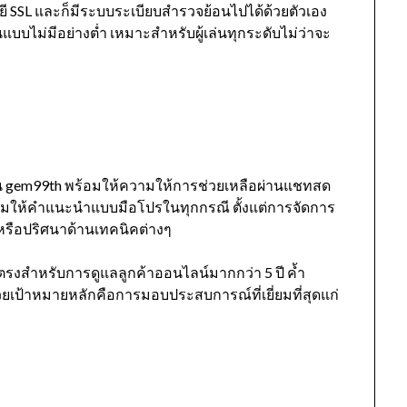
ี SSL และก็มีระบบระเบียบสำรวจย้อนไปได้ด้วยตัวเอง
แบบไม่มีอย่างต่ำ เหมาะสำหรับผู้เล่นทุกระดับไม่ว่าจะ
 gem99th พร้อมให้ความให้การช่วยเหลือผ่านแชทสด
 พร้อมให้คำแนะนำแบบมือโปรในทุกกรณี ตั้งแต่การจัดการ
 หรือปริศนาด้านเทคนิคต่างๆ
์ตรงสำหรับการดูแลลูกค้าออนไลน์มากกว่า 5 ปี ค้ำ
้วยเป้าหมายหลักคือการมอบประสบการณ์ที่เยี่ยมที่สุดแก่