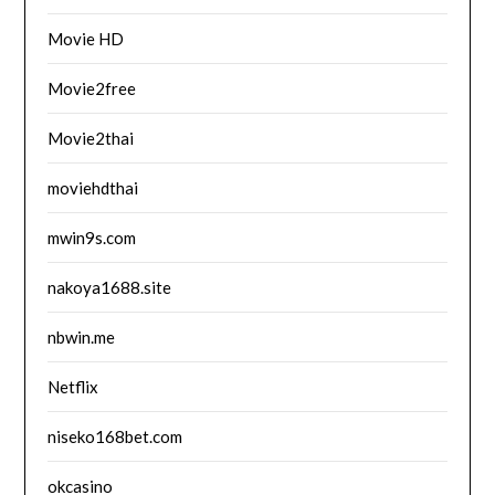
Movie HD
Movie2free
Movie2thai
moviehdthai
mwin9s.com
nakoya1688.site
nbwin.me
Netflix
niseko168bet.com
okcasino