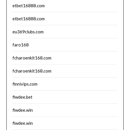
etbet16888.com
etbet16888.com
eu369clubs.com
faro168
fcharoenkit168.com
fcharoenkit168.com
finnivips.com
fiwdee.bet
fiwdee.win
fiwdee.win