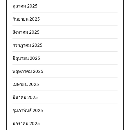
ตุลาคม 2025
กันยายน 2025
สิงหาคม 2025
กรกฎาคม 2025
มิถุนายน 2025
พฤษภาคม 2025
เมษายน 2025
มีนาคม 2025
กุมภาพันธ์ 2025
มกราคม 2025