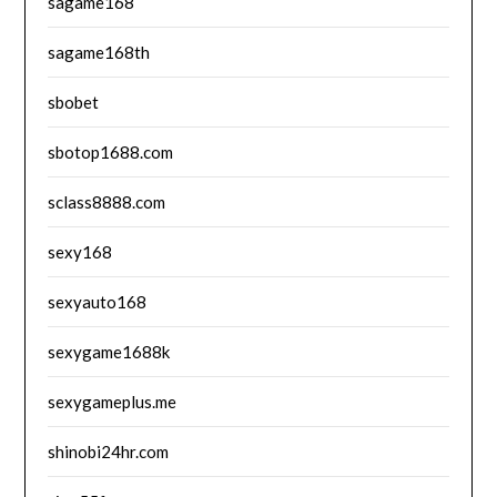
sagame168
sagame168th
sbobet
sbotop1688.com
sclass8888.com
sexy168
sexyauto168
sexygame1688k
sexygameplus.me
shinobi24hr.com