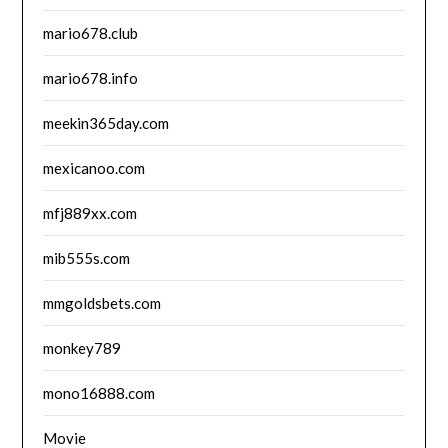
mario678.club
mario678.info
meekin365day.com
mexicanoo.com
mfj889xx.com
mib555s.com
mmgoldsbets.com
monkey789
mono16888.com
Movie