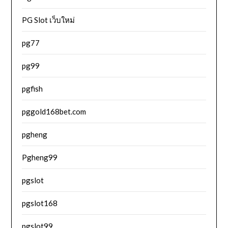
PG Slot เว็บใหม่
pg77
pg99
pgfish
pggold168bet.com
pgheng
Pgheng99
pgslot
pgslot168
pgslot99