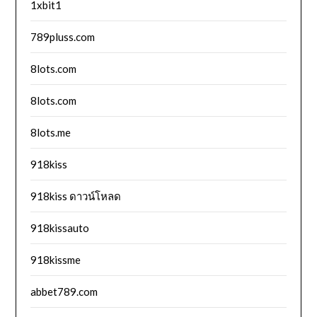
1xbit1
789pluss.com
8lots.com
8lots.com
8lots.me
918kiss
918kiss ดาวน์โหลด
918kissauto
918kissme
abbet789.com