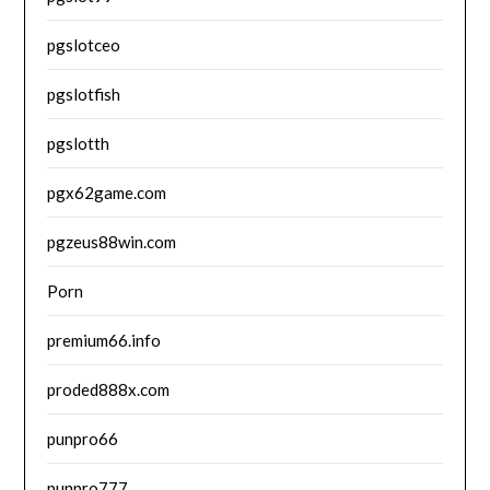
pgslotceo
pgslotfish
pgslotth
pgx62game.com
pgzeus88win.com
Porn
premium66.info
proded888x.com
punpro66
punpro777