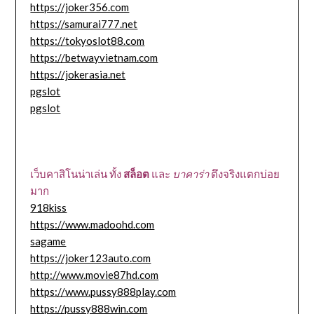
https://joker356.com
https://samurai777.net
https://tokyoslot88.com
https://betwayvietnam.com
https://jokerasia.net
pgslot
pgslot
เว็บคาสิโนน่าเล่น ทั้ง
สล็อต
และ
บาคาร่า
ตึงจริงแตกบ่อย
มาก
918kiss
https://www.madoohd.com
sagame
https://joker123auto.com
http://www.movie87hd.com
https://www.pussy888play.com
https://pussy888win.com