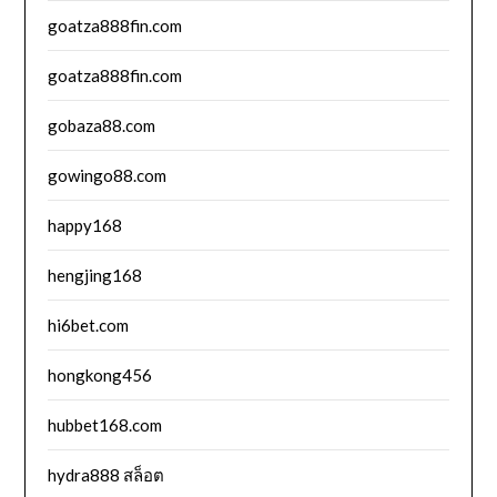
goatza888fin.com
goatza888fin.com
gobaza88.com
gowingo88.com
happy168
hengjing168
hi6bet.com
hongkong456
hubbet168.com
hydra888 สล็อต