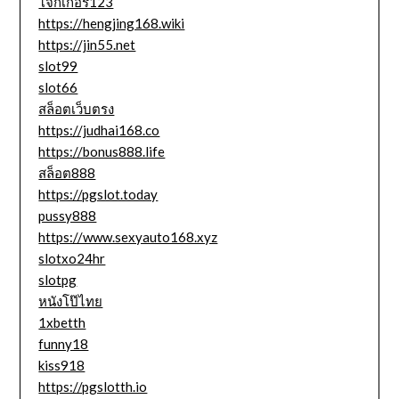
โจ๊กเกอร์123
https://hengjing168.wiki
https://jin55.net
slot99
slot66
สล็อตเว็บตรง
https://judhai168.co
https://bonus888.life
สล็อต888
https://pgslot.today
pussy888
https://www.sexyauto168.xyz
slotxo24hr
slotpg
หนังโป๊ไทย
1xbetth
funny18
kiss918
https://pgslotth.io