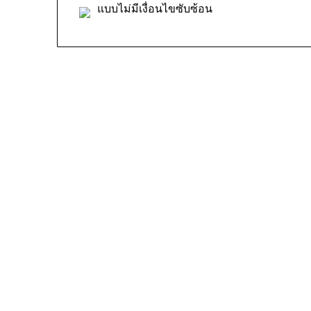
แบบไม่มีเงื่อนไขซับซ้อน