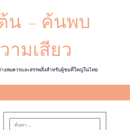
นเต้น – ค้นพบ
วามเสียว
อย่างสมควรและสรรพสิ่งสำหรับผู้ชมที่ใหญ่ในไทย
ค้นหา
สำหรับ: