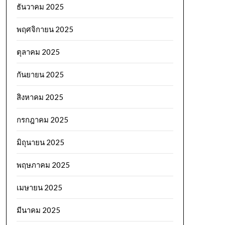
ธันวาคม 2025
พฤศจิกายน 2025
ตุลาคม 2025
กันยายน 2025
สิงหาคม 2025
กรกฎาคม 2025
มิถุนายน 2025
พฤษภาคม 2025
เมษายน 2025
มีนาคม 2025