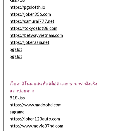
https://pgslotth.io
https://joker356.com
https://samurai777.net
https://tokyoslot88.com
https://betwayvietnam.com
https://jokerasia.net
pgslot
pgslot
เว็บคาสิโนน่าเล่น ทั้ง
สล็อต
และ
บาคาร่า
ตึงจริง
แตกบ่อยมาก
918kiss
https://www.madoohd.com
sagame
https://joker123auto.com
http://www.movie87hd.com