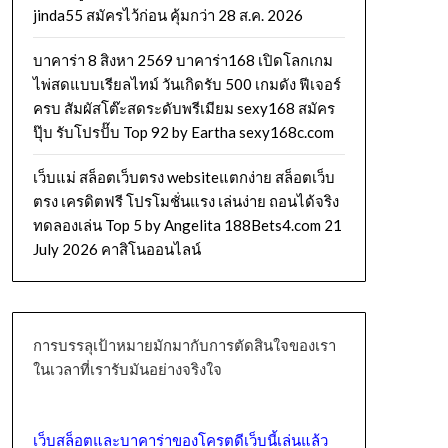
jinda55 สมัครไว้ก่อน คุ้มกว่า 28 ส.ค. 2026
บาคาร่า 8 สิงหา 2569 บาคาร่า168 เปิดโลกเกม
ไพ่สดแบบเรียลไทม์ วันเกิดรับ 500 เกมดัง ฟีเจอร์
ครบ สัมผัสโต๊ะสดระดับพรีเมียม sexy168 สมัคร
ปุ๊บ รับโปรปั๊บ Top 92 by Eartha sexy168c.com
เว็บแม่ สล็อตเว็บตรง websiteแตกง่าย สล็อตเว็บ
ตรง เครดิตฟรี โปรโมชั่นแรง เล่นง่าย ถอนได้จริง
ทดลองเล่น Top 5 by Angelita 188Bets4.com 21
July 2026 คาสิโนออนไลน์
การบรรลุเป้าหมายมักมากับการตัดสินใจของเรา
ในเวลาที่เรารับมันอย่างจริงใจ
เว็บสล็อตและบาคาร่าของโครตดีเว็บนี้เล่นแล้ว