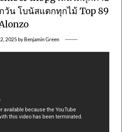
ุกวัน โบนัสแตกทุกไม้ Top 89
Alonzo
2, 2025
by
Benjamin Green