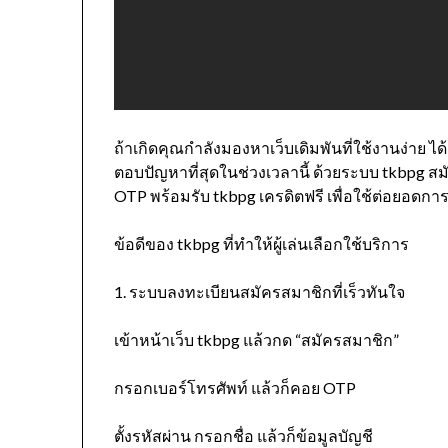
ถ้าเกิดคุณกำลังมองหาเว็บเดิมพันที่ใช้งานง่าย ได
ตอบปัญหาที่สุดในช่วงเวลานี้ ด้วยระบบ tkbpg สมัค
OTP พร้อมรับ tkbpg เครดิตฟรี เพื่อใช้ต่อยอดก
ข้อดีของ tkbpg ที่ทำให้ผู้เล่นเลือกใช้บริการ
1. ระบบลงทะเบียนสมัครสมาชิกที่เร็วทันใจ
เข้าหน้าเว็บ tkbpg แล้วกด “สมัครสมาชิก”
กรอกเบอร์โทรศัพท์ แล้วก็คอย OTP
ตั้งรหัสผ่าน กรอกชื่อ แล้วก็ข้อมูลบัญชี