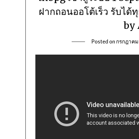
ฝากถอนออโต้เร็ว รับได้ท
by 
Posted on
กรกฎาคม 